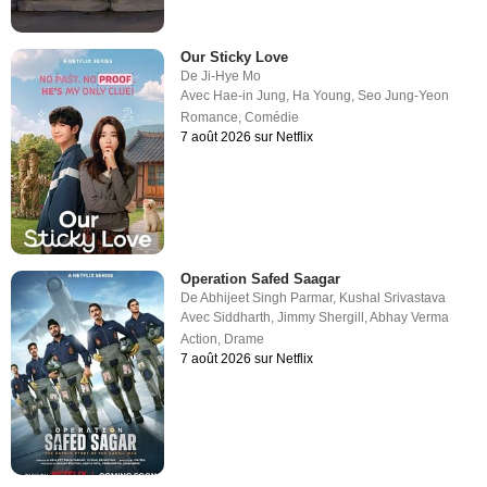
Our Sticky Love
De
Ji-Hye Mo
Avec
Hae-in Jung
,
Ha Young
,
Seo Jung-Yeon
Romance
,
Comédie
7 août 2026 sur Netflix
Operation Safed Saagar
De
Abhijeet Singh Parmar
,
Kushal Srivastava
Avec
Siddharth
,
Jimmy Shergill
,
Abhay Verma
Action
,
Drame
7 août 2026 sur Netflix