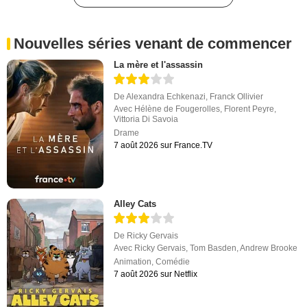
Nouvelles séries venant de commencer
La mère et l'assassin
De
Alexandra Echkenazi
,
Franck Ollivier
Avec
Hélène de Fougerolles
,
Florent Peyre
,
Vittoria Di Savoia
Drame
7 août 2026 sur France.TV
Alley Cats
De
Ricky Gervais
Avec
Ricky Gervais
,
Tom Basden
,
Andrew Brooke
Animation
,
Comédie
7 août 2026 sur Netflix