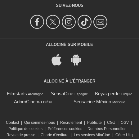
SUIVEZ-NOUS
ALLOCINÉ SUR MOBILE
ALLOCINÉ À L'ÉTRANGER
Filmstarts
SensaCine
Beyazperde
Allemagne
Espagne
Turquie
AdoroCinema
Sensacine México
Brésil
Mexique
Contact
|
Qui sommes-nous
|
Recrutement
|
Publicité
|
CGU
|
CGV
|
Politique de cookies
|
Préférences cookies
|
Données Personnelles
|
Revue de presse
|
Charte d'écriture
|
Les services AlloCiné
|
Gérer Utiq