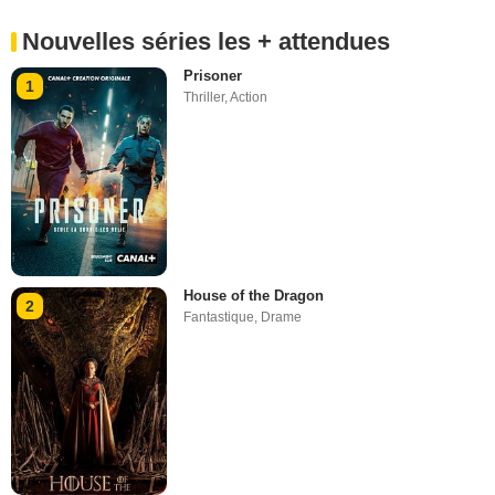
Nouvelles séries les + attendues
Prisoner
1
Thriller
,
Action
House of the Dragon
2
Fantastique
,
Drame