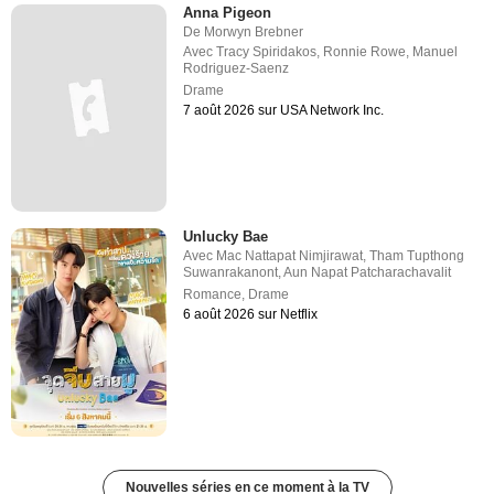
Anna Pigeon
De
Morwyn Brebner
Avec
Tracy Spiridakos
,
Ronnie Rowe
,
Manuel
Rodriguez-Saenz
Drame
7 août 2026 sur USA Network Inc.
Unlucky Bae
Avec
Mac Nattapat Nimjirawat
,
Tham Tupthong
Suwanrakanont
,
Aun Napat Patcharachavalit
Romance
,
Drame
6 août 2026 sur Netflix
Nouvelles séries en ce moment à la TV