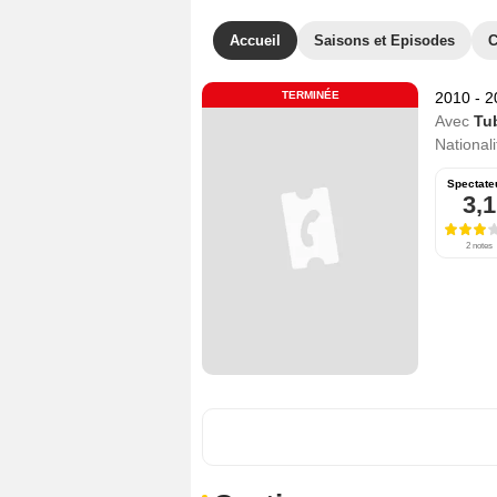
Accueil
Saisons et Episodes
C
TERMINÉE
2010 - 
Avec
Tu
Nationali
Spectate
3,1
2 notes