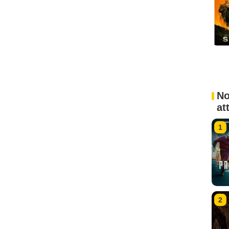
No
at
1
2