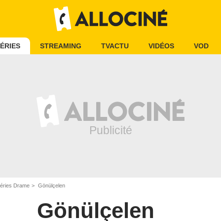
ÉRIES
STREAMING
TVACTU
VIDÉOS
VOD
éries Drame
Gönülçelen
Gönülçelen