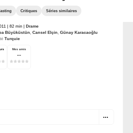
asting
Critiques
Séries similaires
2011
|
82 min
|
Drame
ba Büyüküstün
,
Cansel Elçin
,
Günay Karacaoğlu
té
Turquie
urs
Mes amis
--