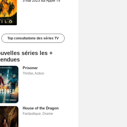
5 mai 2023 sur Apple TV
Top consultations des séries TV
uvelles séries les +
tendues
Prisoner
Thriller
,
Action
House of the Dragon
Fantastique
,
Drame