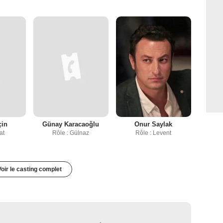
çin
Günay Karacaoğlu
Onur Saylak
at
Rôle : Gülnaz
Rôle : Levent
Voir le casting complet