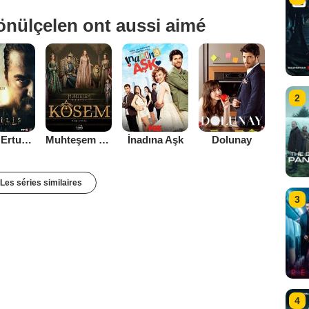
önülçelen ont aussi aimé
2
Diriliş Ertuğrul
Muhteşem Yüzyıl Kösem
İnadına Aşk
Dolunay
Les séries similaires
3
4