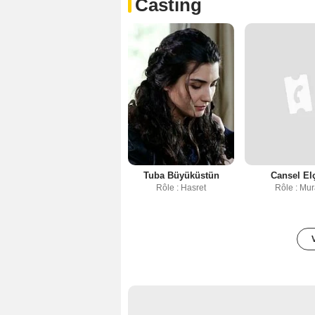
Casting
Tuba Büyüküstün
Cansel El
Rôle : Hasret
Rôle : Mur