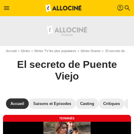
profil
menu
search
Accueil
Séries
Séries TV les plus populaires
Séries Drame
El secreto de Puente Viejo
El secreto de Puente
Viejo
Accueil
Saisons et Episodes
Casting
Critiques
Ph
TERMINÉE