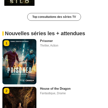
Top consultations des séries TV
Nouvelles séries les + attendues
Prisoner
1
Thriller
,
Action
House of the Dragon
2
Fantastique
,
Drame