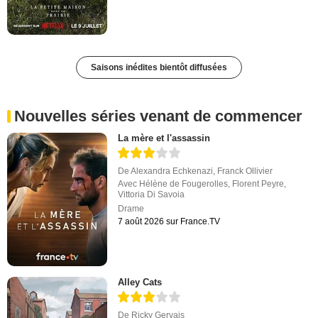
Saisons inédites bientôt diffusées
Nouvelles séries venant de commencer
La mère et l'assassin
De
Alexandra Echkenazi
,
Franck Ollivier
Avec
Hélène de Fougerolles
,
Florent Peyre
,
Vittoria Di Savoia
Drame
7 août 2026 sur France.TV
Alley Cats
De
Ricky Gervais