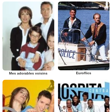
Euroflics
Mes adorables voisins