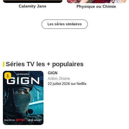
Calamity Jane
Physique ou Chimie
Les séries similaires
Séries TV les + populaires
GIGN
1
Action
,
Drame
22 juillet 2026 sur Netflix