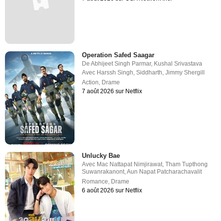
Operation Safed Saagar
De
Abhijeet Singh Parmar
,
Kushal Srivastava
Avec
Harssh Singh
,
Siddharth
,
Jimmy Shergill
Action
,
Drame
7 août 2026 sur Netflix
Unlucky Bae
Avec
Mac Nattapat Nimjirawat
,
Tham Tupthong
Suwanrakanont
,
Aun Napat Patcharachavalit
Romance
,
Drame
6 août 2026 sur Netflix