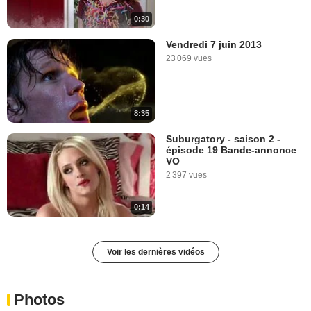
0:30
Vendredi 7 juin 2013
23 069 vues
8:35
Suburgatory - saison 2 -
épisode 19 Bande-annonce
VO
2 397 vues
0:14
Voir les dernières vidéos
Photos