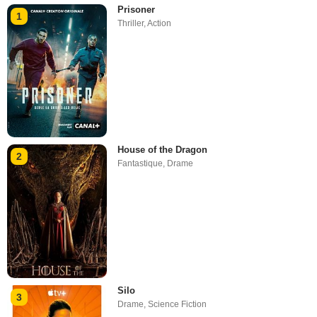
Prisoner
1
Thriller
,
Action
House of the Dragon
2
Fantastique
,
Drame
Silo
3
Drame
,
Science Fiction