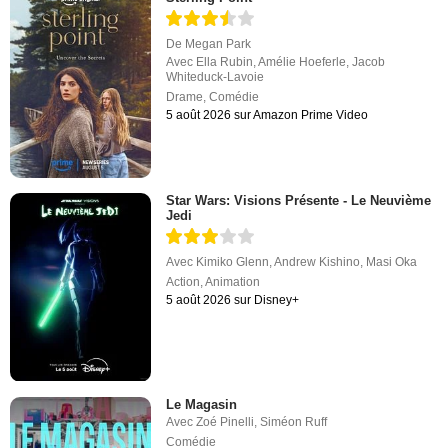
De
Megan Park
Avec
Ella Rubin
,
Amélie Hoeferle
,
Jacob
Whiteduck-Lavoie
Drame
,
Comédie
5 août 2026 sur Amazon Prime Video
Star Wars: Visions Présente - Le Neuvième
Jedi
Avec
Kimiko Glenn
,
Andrew Kishino
,
Masi Oka
Action
,
Animation
5 août 2026 sur Disney+
Le Magasin
Avec
Zoé Pinelli
,
Siméon Ruff
Comédie