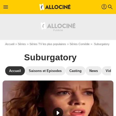
profil
menu
search
Accueil
Séries
Séries TV les plus populaires
Séries Comédie
Suburgatory
Suburgatory
Accueil
Saisons et Episodes
Casting
News
Vidéo