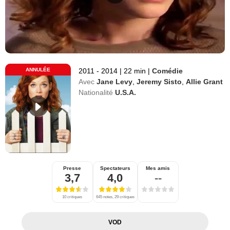
ANNULÉE
2011 - 2014
|
22 min
|
Comédie
Avec
Jane Levy
,
Jeremy Sisto
,
Allie Grant
Nationalité
U.S.A.
Presse
Spectateurs
Mes amis
3,7
4,0
--
10 critiques
645 notes, 29 critiques
VOD