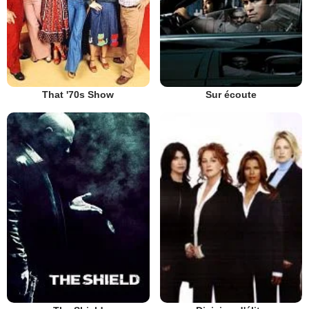
That '70s Show
Sur écoute