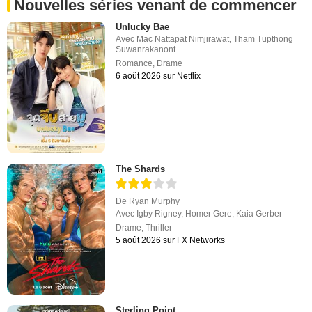
Nouvelles séries venant de commencer
Unlucky Bae
Avec
Mac Nattapat Nimjirawat
,
Tham Tupthong
Suwanrakanont
Romance
,
Drame
6 août 2026 sur Netflix
The Shards
De
Ryan Murphy
Avec
Igby Rigney
,
Homer Gere
,
Kaia Gerber
Drame
,
Thriller
5 août 2026 sur FX Networks
Sterling Point