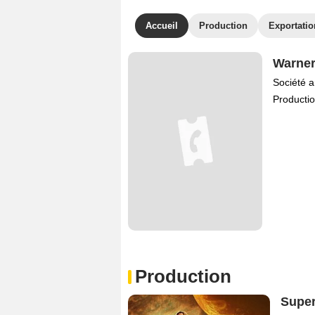
Accueil
Production
Exportatio
Warner
Société a
Productio
Production
Super