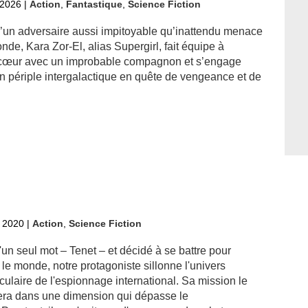
t 2026
|
Action
,
Fantastique
,
Science Fiction
’un adversaire aussi impitoyable qu’inattendu menace
de, Kara Zor-El, alias Supergirl, fait équipe à
cœur avec un improbable compagnon et s’engage
n périple intergalactique en quête de vengeance et de
.
 2020
|
Action
,
Science Fiction
un seul mot – Tenet – et décidé à se battre pour
le monde, notre protagoniste sillonne l'univers
ulaire de l'espionnage international. Sa mission le
tera dans une dimension qui dépasse le