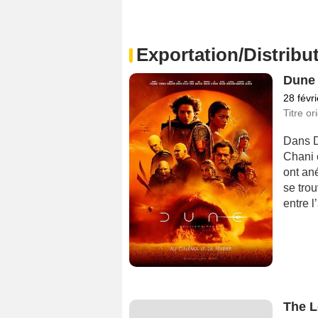
Exportation/Distribut
Dune 
28 févr
Titre or
Dans D
Chani 
ont ané
se tro
entre l
The L