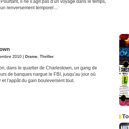
Pourtant, il ne s'agit pas d'un voyage dans le temps,
'un renversement temporel…
Town
tembre 2010
|
Drame
,
Thriller
on, dans le quartier de Charlestown, un gang de
urs de banques nargue le FBI, jusqu'au jour où
 et l'appât du gain bouleversent tout.
To