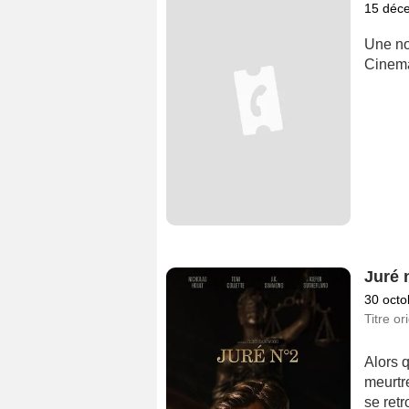
15 déc
Une no
Cinema
Juré 
30 octo
Titre or
Alors 
meurtre
se ret