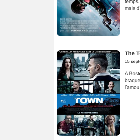
temps. 
mais d
The 
15 sep
A Bost
braque
l'amour