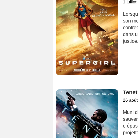
1 juille
Lorsqu
son mon
contre
dans u
justice
Tenet
26 août
Muni d'
sauver 
crépusc
projet