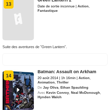
13
Date de sortie inconnue
|
Action
,
Fantastique
Suite des aventures de "Green Lantern".
Batman: Assault on Arkham
14
20 août 2014
|
1h 16min
|
Action
,
Animation
,
Thriller
De
Jay Oliva
,
Ethan Spaulding
Avec
Kevin Conroy
,
Neal McDonough
,
Hynden Walch