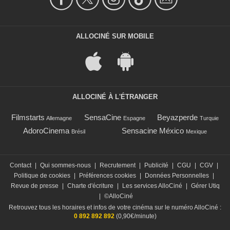
ALLOCINÉ SUR MOBILE
ALLOCINÉ À L'ÉTRANGER
Filmstarts
SensaCine
Beyazperde
Allemagne
Espagne
Turquie
AdoroCinema
Sensacine México
Brésil
Mexique
Contact
|
Qui sommes-nous
|
Recrutement
|
Publicité
|
CGU
|
CGV
|
Politique de cookies
|
Préférences cookies
|
Données Personnelles
|
Revue de presse
|
Charte d'écriture
|
Les services AlloCiné
|
Gérer Utiq
|
©AlloCiné
Retrouvez tous les horaires et infos de votre cinéma sur le numéro AlloCiné :
0 892 892 892
(0,90€/minute)