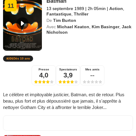
Batman
11
13 septembre 1989
|
2h 05min
|
Action
,
Fantastique
,
Thriller
De
Tim Burton
Avec
Michael Keaton
,
Kim Basinger
,
Jack
Nicholson
Dès 10 ans
Presse
Spectateurs
Mes amis
4,0
3,9
--
Le célèbre et impitoyable justicier, Batman, est de retour. Plus
beau, plus fort et plus dépoussiéré que jamais, il s'apprête à
nettoyer Gotham City et à affronter le terrible Joker...