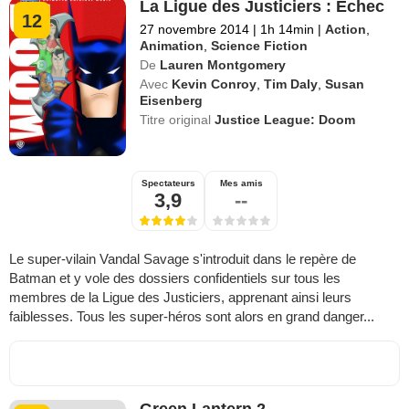
La Ligue des Justiciers : Echec
12
27 novembre 2014
|
1h 14min
|
Action
,
Animation
,
Science Fiction
De
Lauren Montgomery
Avec
Kevin Conroy
,
Tim Daly
,
Susan
Eisenberg
Titre original
Justice League: Doom
Spectateurs
Mes amis
3,9
--
Le super-vilain Vandal Savage s'introduit dans le repère de
Batman et y vole des dossiers confidentiels sur tous les
membres de la Ligue des Justiciers, apprenant ainsi leurs
faiblesses. Tous les super-héros sont alors en grand danger...
Green Lantern 2