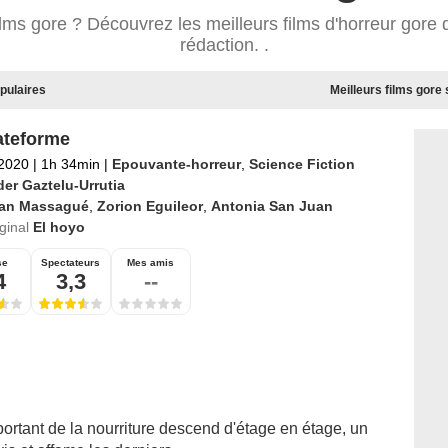
ilms gore ? Découvrez les meilleurs films d'horreur gore 
rédaction. .
opulaires
Meilleurs films gore 
ateforme
 2020
|
1h 34min
|
Epouvante-horreur
,
Science Fiction
der Gaztelu-Urrutia
van Massagué
,
Zorion Eguileor
,
Antonia San Juan
iginal
El hoyo
se
Spectateurs
Mes amis
4
3,3
--
portant de la nourriture descend d'étage en étage, un