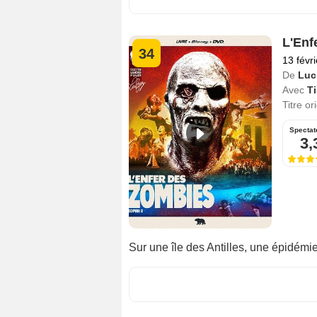
L'Enf
34
13 févr
De
Luc
Avec
T
Titre or
Spectat
3,
Sur une île des Antilles, une épidémi