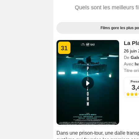
Quels sont les meilleurs f
Films gore les plus p
La Pl
31
26 juin
De
Gal
Avec
I
Titre or
Pres
3,
Dans une prison-tour, une dalle trans