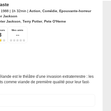
aste
 1988
|
1h 32min
|
Action
,
Comédie
,
Epouvante-horreur
er Jackson
eter Jackson
,
Terry Potter
,
Pete O'Herne
eurs
Mes amis
3
--
lande est le théâtre d'une invasion extraterrestre : les
ants comme viande de première qualité pour leur fast-