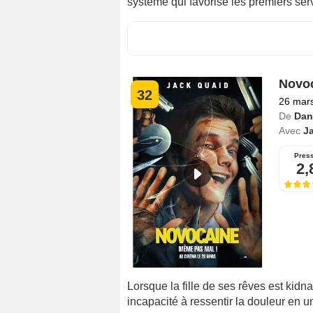
système qui favorise les premiers serv
Novo
32
26 mar
De
Dan
Avec
J
Pres
2,
Lorsque la fille de ses rêves est kid
incapacité à ressentir la douleur en 