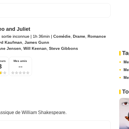
o and Juliet
 sortie inconnue
|
1h 36min
|
Comédie
,
Drame
,
Romance
yd Kaufman
,
James Gunn
ane Jensen
,
Will Keenan
,
Steve Gibbons
Ta
eurs
Mes amis
Me
3
--
Me
Me
To
assique de William Shakespeare.