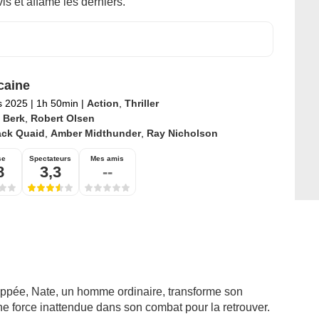
is et affame les derniers.
caine
s 2025
|
1h 50min
|
Action
,
Thriller
 Berk
,
Robert Olsen
ack Quaid
,
Amber Midthunder
,
Ray Nicholson
se
Spectateurs
Mes amis
8
3,3
--
nappée, Nate, un homme ordinaire, transforme son
une force inattendue dans son combat pour la retrouver.