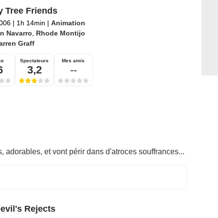
 Tree Friends
2006
|
1h 14min
|
Animation
n Navarro
,
Rhode Montijo
rren Graff
se
Spectateurs
Mes amis
6
3,2
--
adorables, et vont périr dans d'atroces souffrances...
evil's Rejects