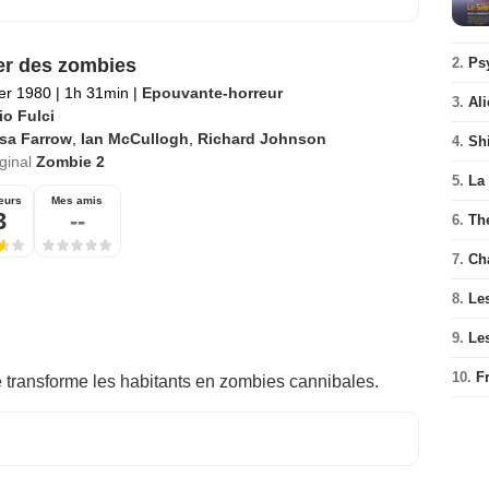
2.
Ps
er des zombies
ier 1980
|
1h 31min
|
Epouvante-horreur
3.
Ali
io Fulci
isa Farrow
,
Ian McCullogh
,
Richard Johnson
4.
Sh
iginal
Zombie 2
5.
La
eurs
Mes amis
3
--
6.
Th
7.
Ch
8.
Le
9.
Le
10.
F
e transforme les habitants en zombies cannibales.