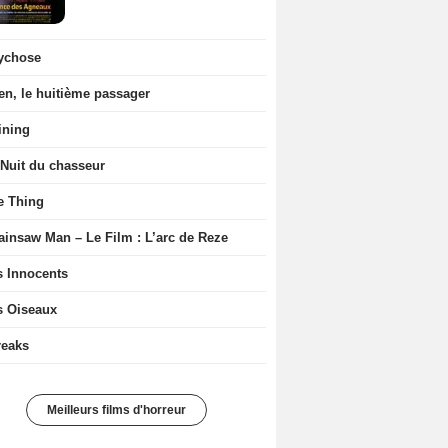
ychose
en, le huitième passager
ining
 Nuit du chasseur
e Thing
ainsaw Man – Le Film : L’arc de Reze
s Innocents
s Oiseaux
reaks
Meilleurs films d'horreur