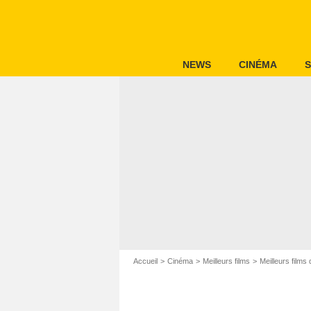
NEWS
CINÉMA
S
Accueil
Cinéma
Meilleurs films
Meilleurs films