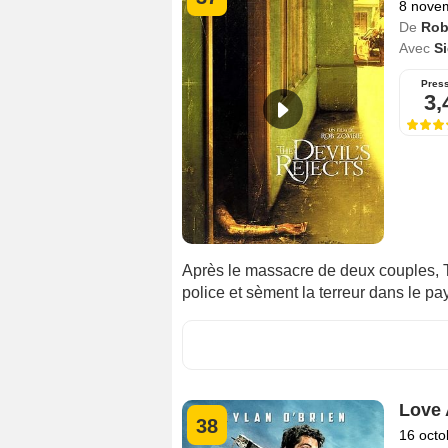
8 nove
De
Rob
Avec
Si
Pres
3,
Après le massacre de deux couples, T
police et sèment la terreur dans le p
Love 
38
16 octo