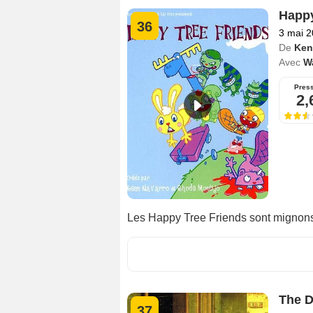
Happy
36
3 mai 
De
Ken
Avec
Wa
Pres
2,
Les Happy Tree Friends sont mignons, 
The D
37