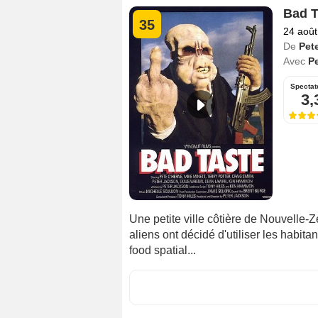
Bad T
35
24 août
De
Pet
Avec
P
Spectat
3,
Une petite ville côtière de Nouvelle-Zé
aliens ont décidé d'utiliser les habit
food spatial...