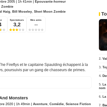
mbre 2005
|
1h 41min
|
Epouvante-horreur
 Zombie
d Haig
,
Bill Moseley
,
Sheri Moon Zombie
To
se
Spectateurs
Mes amis
4
3,2
--
2.
Va
he Fireflys et le capitaine Spaulding échappent à la
3.
To
ays, poursuivis par un gang de chasseurs de primes.
4.
De
5.
La 
nom
6.
La 
And Monsters
bre 2020
|
1h 49min
|
Aventure
,
Comédie
,
Science Fiction
7.
Ba