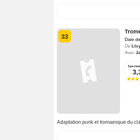
Trome
33
Date de
De
Llo
Avec
J
Spectat
3,
Adaptation punk et tromaesque du cl