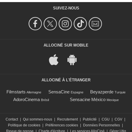
SUIVEZ-NOUS
ALLOCINÉ SUR MOBILE
ALLOCINÉ À L'ÉTRANGER
Filmstarts
SensaCine
Beyazperde
Allemagne
Espagne
Turquie
AdoroCinema
Sensacine México
Brésil
Mexique
Contact
|
Qui sommes-nous
|
Recrutement
|
Publicité
|
CGU
|
CGV
|
Politique de cookies
|
Préférences cookies
|
Données Personnelles
|
Revue de presse
|
Charte d'écriture
|
Les services AlloCiné
|
Gérer Utiq