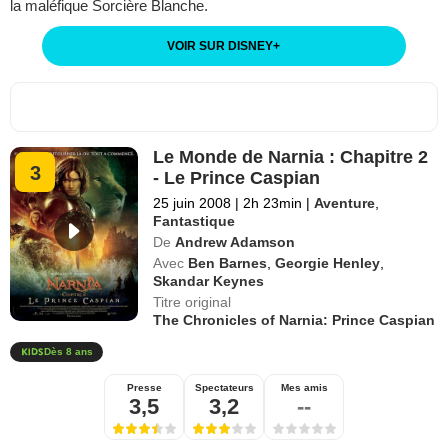
la maléfique Sorcière Blanche.
VOIR SUR DISNEY
+
Le Monde de Narnia : Chapitre 2
3
- Le Prince Caspian
25 juin 2008
|
2h 23min
|
Aventure
,
Fantastique
De
Andrew Adamson
Avec
Ben Barnes
,
Georgie Henley
,
Skandar Keynes
Titre original
The Chronicles of Narnia: Prince Caspian
Dès 8 ans
Presse
Spectateurs
Mes amis
3,5
3,2
--