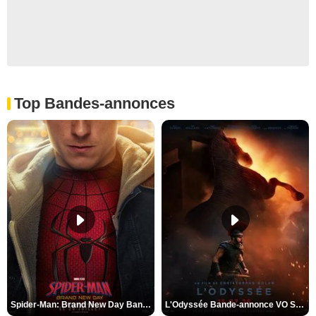
Top Bandes-annonces
Spider-Man: Brand New Day Bande-annonce VO STFR
L'Odyssée Bande-annonce VO STFR