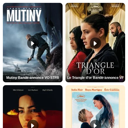
Mutiny Bande-annonce VO STFR
Le Triangle d'or Bande-annonce VF