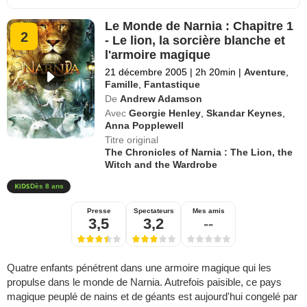
Le Monde de Narnia : Chapitre 1
2
- Le lion, la sorcière blanche et
l'armoire magique
21 décembre 2005
|
2h 20min
|
Aventure
,
Famille
,
Fantastique
De
Andrew Adamson
Avec
Georgie Henley
,
Skandar Keynes
,
Anna Popplewell
Titre original
The Chronicles of Narnia : The Lion, the
Witch and the Wardrobe
Dès 8 ans
Presse
Spectateurs
Mes amis
3,5
3,2
--
Quatre enfants pénétrent dans une armoire magique qui les
propulse dans le monde de Narnia. Autrefois paisible, ce pays
magique peuplé de nains et de géants est aujourd'hui congelé par