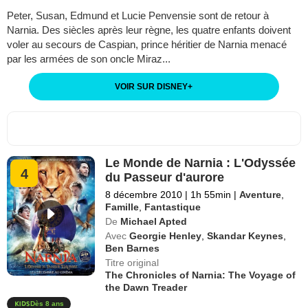
Peter, Susan, Edmund et Lucie Penvensie sont de retour à
Narnia. Des siècles après leur règne, les quatre enfants doivent
voler au secours de Caspian, prince héritier de Narnia menacé
par les armées de son oncle Miraz...
VOIR SUR DISNEY
+
Le Monde de Narnia : L'Odyssée
4
du Passeur d'aurore
8 décembre 2010
|
1h 55min
|
Aventure
,
Famille
,
Fantastique
De
Michael Apted
Avec
Georgie Henley
,
Skandar Keynes
,
Ben Barnes
Titre original
The Chronicles of Narnia: The Voyage of
the Dawn Treader
Dès 8 ans