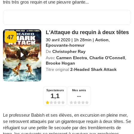
très très gros requin et une pieuvre géante...
L'Attaque du requin à deux têtes
47
30 avril 2020
|
1h 28min
|
Action
,
Epouvante-horreur
De
Christopher Ray
Avec
Carmen Electra
,
Charlie O'Connell
,
Brooke Hogan
Titre original
2-Headed Shark Attack
Spectateurs
Mes amis
1,1
--
Le professeur Babish et ses élèves, en excursion en pleine mer,
se retrouvent attaqués par un gigantesque requin à deux têtes. Se
réfugiant sur une petite île secouée par des tremblements de
terre, les survivants se préparent à survivre aux prochaines