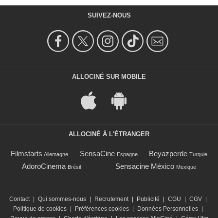
SUIVEZ-NOUS
ALLOCINÉ SUR MOBILE
ALLOCINÉ À L'ÉTRANGER
Filmstarts
SensaCine
Beyazperde
Allemagne
Espagne
Turquie
AdoroCinema
Sensacine México
Brésil
Mexique
Contact
|
Qui sommes-nous
|
Recrutement
|
Publicité
|
CGU
|
CGV
|
Politique de cookies
|
Préférences cookies
|
Données Personnelles
|