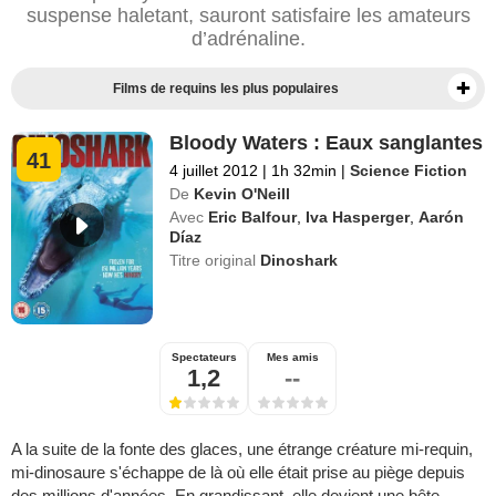
suspense haletant, sauront satisfaire les amateurs
d’adrénaline.
Films de requins les plus populaires
Bloody Waters : Eaux sanglantes
41
4 juillet 2012
|
1h 32min
|
Science Fiction
De
Kevin O'Neill
Avec
Eric Balfour
,
Iva Hasperger
,
Aarón
Díaz
Titre original
Dinoshark
Spectateurs
Mes amis
1,2
--
A la suite de la fonte des glaces, une étrange créature mi-requin,
mi-dinosaure s'échappe de là où elle était prise au piège depuis
des millions d'années. En grandissant, elle devient une bête