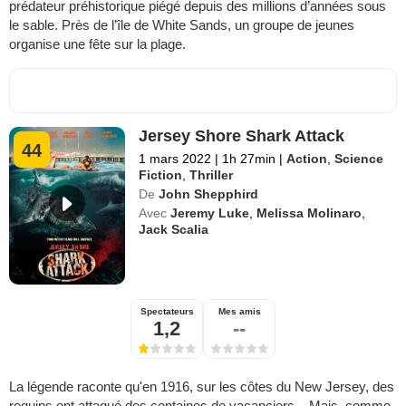
prédateur préhistorique piégé depuis des millions d’années sous
le sable. Près de l’île de White Sands, un groupe de jeunes
organise une fête sur la plage.
Jersey Shore Shark Attack
44
1 mars 2022
|
1h 27min
|
Action
,
Science
Fiction
,
Thriller
De
John Shepphird
Avec
Jeremy Luke
,
Melissa Molinaro
,
Jack Scalia
Spectateurs
Mes amis
1,2
--
La légende raconte qu'en 1916, sur les côtes du New Jersey, des
requins ont attaqué des centaines de vacanciers... Mais, comme