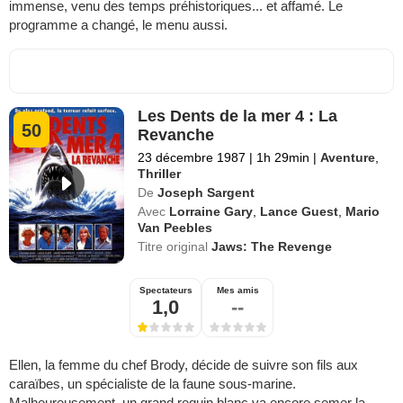
immense, venu des temps préhistoriques... et affamé. Le
programme a changé, le menu aussi.
Les Dents de la mer 4 : La
50
Revanche
23 décembre 1987
|
1h 29min
|
Aventure
,
Thriller
De
Joseph Sargent
Avec
Lorraine Gary
,
Lance Guest
,
Mario
Van Peebles
Titre original
Jaws: The Revenge
Spectateurs
Mes amis
1,0
--
Ellen, la femme du chef Brody, décide de suivre son fils aux
caraïbes, un spécialiste de la faune sous-marine.
Malheureusement, un grand requin blanc va encore semer la