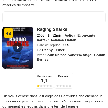
attaques du monstre.
Raging Sharks
48
2005
|
1h 32min
|
Action
,
Epouvante-
horreur
,
Science Fiction
Date de reprise
2005
De
Danny Lerner
Avec
Corin Nemec
,
Vanessa Angel
,
Corbin
Bernsen
Spectateurs
Mes amis
1,1
--
Un ovni s'écrase dans le triangle des Bermudes déclenchant un
phénomène peu commun : un champ d'impulsions magnétiques
qui mènent les requins dans une terrible frénésie.