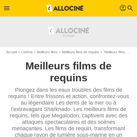
profil
menu
search
Accueil
Cinéma
Meilleurs films
Meilleurs films de requins
Meilleurs films avec des requins - Page 5
Meilleurs films de
requins
Plongez dans les eaux troubles des films de
requins ! Entre frissons et action, confrontez-vous
au légendaire Les dents de la mer ou à
l’extravagant Sharknado. Les meilleurs films de
requins, tels que Megalodon, captivent avec des
attaques spectaculaires et des scènes
menaçantes. Les films de requin, transformant
chaque rayon de lumière sous-marine en un