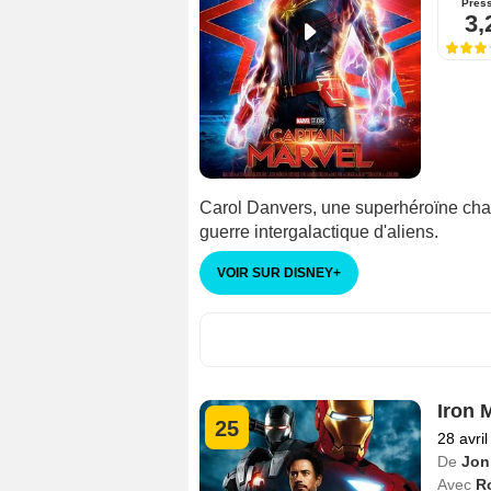
Pres
3,
Carol Danvers, une superhéroïne char
guerre intergalactique d'aliens.
VOIR SUR DISNEY
+
Iron 
25
28 avri
De
Jon
Avec
R