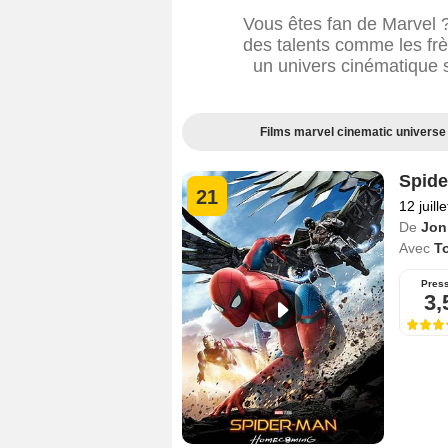
Vous êtes fan de Marvel ?
des talents comme les fr
un univers cinématique 
Films marvel cinematic universe 
Spid
21
12 juill
De
Jon
Avec
T
Pres
3,