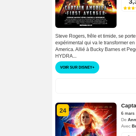
3,
Steve Rogers, frêle et timide, se port
expérimental qui va le transformer e
America. Allié à Bucky Barnes et Peggy
HYDRA...
VOIR SUR DISNEY
+
Capta
24
6 mars
De
Ann
Avec
Br