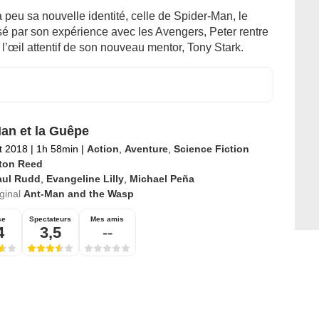
peu sa nouvelle identité, celle de Spider-Man, le
sé par son expérience avec les Avengers, Peter rentre
l’œil attentif de son nouveau mentor, Tony Stark.
an et la Guêpe
et 2018
|
1h 58min
|
Action
,
Aventure
,
Science Fiction
ton Reed
aul Rudd
,
Evangeline Lilly
,
Michael Peña
iginal
Ant-Man and the Wasp
se
Spectateurs
Mes amis
4
3,5
--