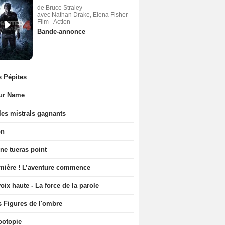
de Bruce Straley
avec Nathan Drake, Elena Fisher
Film - Action
Bande-annonce
s Pépites
ur Name
les mistrals gagnants
on
ne tueras point
mière ! L’aventure commence
oix haute - La force de la parole
s Figures de l'ombre
ootopie