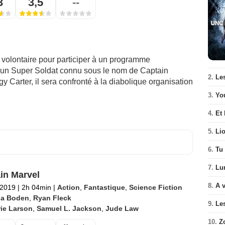
3
3,5
--
e volontaire pour participer à un programme
n un Super Soldat connu sous le nom de Captain
2.
Le
 Carter, il sera confronté à la diabolique organisation
3.
Yo
4.
Et 
5.
Li
6.
Tu 
7.
Lu
in Marvel
8.
A v
 2019
|
2h 04min
|
Action
,
Fantastique
,
Science Fiction
a Boden
,
Ryan Fleck
9.
Le
ie Larson
,
Samuel L. Jackson
,
Jude Law
10.
Z