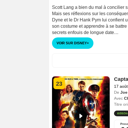
Scott Lang a bien du mal à concilier s
Mais ses réflexions sur les conséque
Dyne et le Dr Hank Pym lui confient u
son costume et apprendre à se battre 
secrets enfouis de longue date…
VOIR SUR DISNEY
+
Capta
23
17 août
De
Joe
Avec
C
Titre or
Dè
Pres