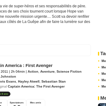
a vie de super-héros et ses responsabilités de père.
nces de ses choix tournent court lorsque Hope van
ne nouvelle mission urgente… Scott va devoir renfiler
aux côtés de La Guêpe afin de faire la lumière sur des
Ta
Me
in America : First Avenger
Me
 2011
|
2h 04min
|
Action
,
Aventure
,
Science Fiction
Me
 Johnston
Mei
hris Evans
,
Hayley Atwell
,
Sebastian Stan
iginal
Captain America: The First Avenger
Me
s 8 ans
Me
se
Spectateurs
Mes amis