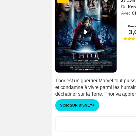
27 avri
De
Ken
Avec
C
Pres
3,
Thor est un guerrier Marvel tout-pui
et condamné à vivre parmi les humain
déchaîner sur la Terre, Thor va appr
VOIR SUR DISNEY
+