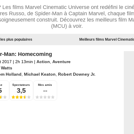
 Les films Marvel Cinematic Universe ont redéfini le ci
ères Russo, de Spider-Man à Captain Marvel, chaque fil
soigneusement construit. Découvrez les meilleurs film M
(MCU) à voir.
les plus populaires
Meilleurs films Marvel Cinemati
er-Man: Homecoming
et 2017
|
2h 13min
|
Action
,
Aventure
 Watts
om Holland
,
Michael Keaton
,
Robert Downey Jr.
se
Spectateurs
Mes amis
5
3,5
--