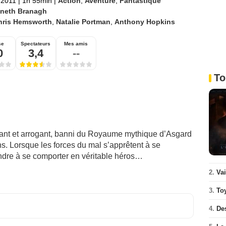
l 2011
|
1h 55min
|
Action
,
Aventure
,
Fantastique
neth Branagh
hris Hemsworth
,
Natalie Portman
,
Anthony Hopkins
se
Spectateurs
Mes amis
0
3,4
--
To
ssant et arrogant, banni du Royaume mythique d’Asgard
s. Lorsque les forces du mal s’apprêtent à se
endre à se comporter en véritable héros…
2.
Va
3.
To
4.
De