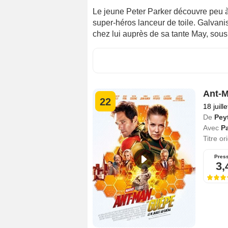
Le jeune Peter Parker découvre peu à 
super-héros lanceur de toile. Galvani
chez lui auprès de sa tante May, sous 
Ant-M
22
18 juill
De
Pey
Avec
P
Titre or
Pres
3,