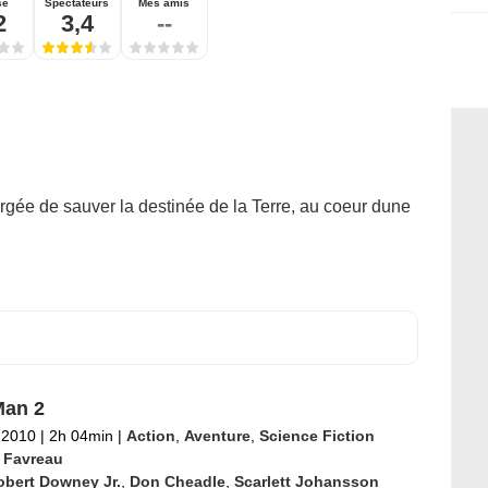
se
Spectateurs
Mes amis
2
3,4
--
gée de sauver la destinée de la Terre, au coeur dune
Man 2
l 2010
|
2h 04min
|
Action
,
Aventure
,
Science Fiction
 Favreau
obert Downey Jr.
,
Don Cheadle
,
Scarlett Johansson