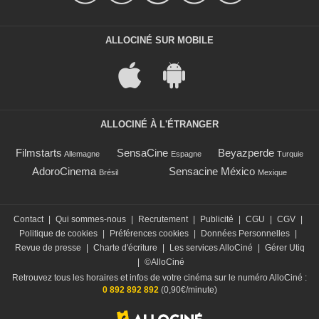
ALLOCINÉ SUR MOBILE
ALLOCINÉ À L'ÉTRANGER
Filmstarts
SensaCine
Beyazperde
Allemagne
Espagne
Turquie
AdoroCinema
Sensacine México
Brésil
Mexique
Contact
|
Qui sommes-nous
|
Recrutement
|
Publicité
|
CGU
|
CGV
|
Politique de cookies
|
Préférences cookies
|
Données Personnelles
|
Revue de presse
|
Charte d'écriture
|
Les services AlloCiné
|
Gérer Utiq
|
©AlloCiné
Retrouvez tous les horaires et infos de votre cinéma sur le numéro AlloCiné :
0 892 892 892
(0,90€/minute)