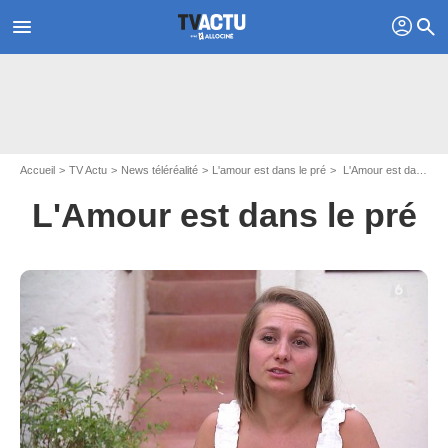
profil
menu
search
Accueil
TV Actu
News téléréalité
L'amour est dans le pré
L'Amour est dans le pré - Page 20
L'Amour est dans le pré