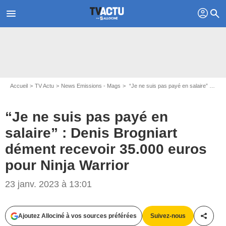
profil
menu
search
Accueil
TV Actu
News Emissions - Mags
“Je ne suis pas payé en salaire” : Denis Brogniart dément recevoir 35.000 euros pour Ninja Warrior
“Je ne suis pas payé en
salaire” : Denis Brogniart
dément recevoir 35.000 euros
pour Ninja Warrior
Laurent VU / TF1
23 janv. 2023 à 13:01
Ajoutez Allociné à vos sources préférées
Suivez-nous
Partag