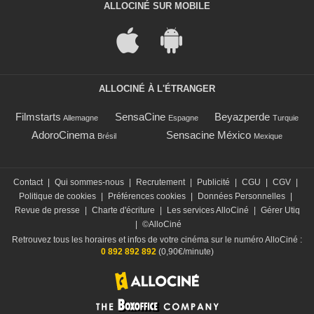
ALLOCINÉ SUR MOBILE
ALLOCINÉ À L'ÉTRANGER
Filmstarts
SensaCine
Beyazperde
Allemagne
Espagne
Turquie
AdoroCinema
Sensacine México
Brésil
Mexique
Contact
|
Qui sommes-nous
|
Recrutement
|
Publicité
|
CGU
|
CGV
|
Politique de cookies
|
Préférences cookies
|
Données Personnelles
|
Revue de presse
|
Charte d'écriture
|
Les services AlloCiné
|
Gérer Utiq
|
©AlloCiné
Retrouvez tous les horaires et infos de votre cinéma sur le numéro AlloCiné :
0 892 892 892
(0,90€/minute)