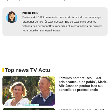
Pauline Hétu
Pauline est à l'affût du moindre buzz et de la moindre séquence qui
fera parler sur les réseaux sociaux. Elle se passionne pour les
histoires des personnalités françaises et internationales qui animent
notre quotidien sur le petit écran.
Top news TV Actu
Familles nombreuses : "J'ai
pris beaucoup de poids", Marie-
Alix Jeanson perdue face aux
conseils de professionels