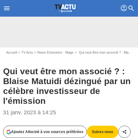
profil
menu
search
Accueil
TV Actu
News Emissions - Mags
Qui veut être mon associé ? : Blaise Matuidi dézingué par un célèbre investisseur de l'émission
Qui veut être mon associé ? :
Blaise Matuidi dézingué par un
célèbre investisseur de
l'émission
31 janv. 2023 à 14:25
Capture d'écran M6
Ajoutez Allociné à vos sources préférées
Suivez-nous
Partag