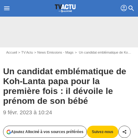
profil
menu
search
Accueil
TV Actu
News Emissions - Mags
Un candidat emblématique de Koh-Lanta papa pour la première fois : il dévoile le prénom de son bébé
Un candidat emblématique de
Koh-Lanta papa pour la
première fois : il dévoile le
prénom de son bébé
A. ISSOCK/ALP/TF1
9 févr. 2023 à 10:24
Ajoutez Allociné à vos sources préférées
Suivez-nous
Partag