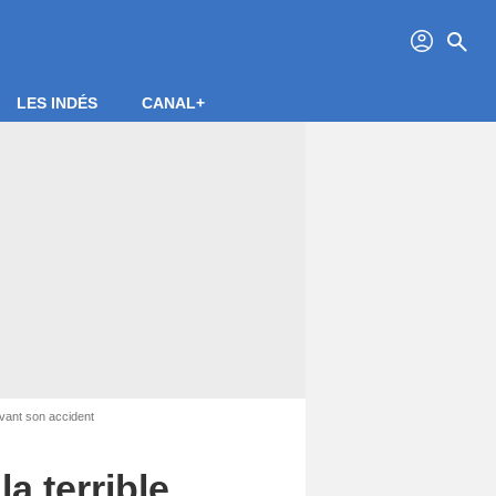
profil
search
LES INDÉS
CANAL+
 avant son accident
la terrible