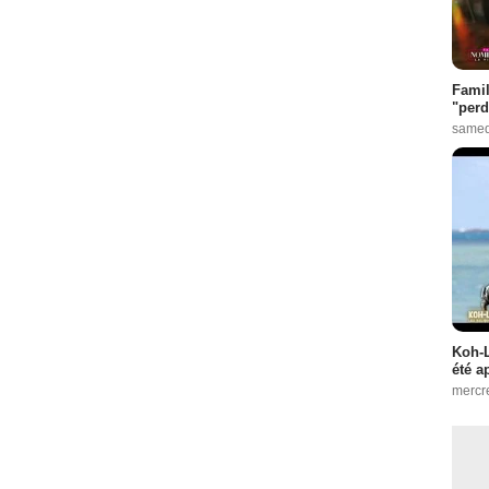
Famil
"perd
samed
Koh-L
été a
mercr