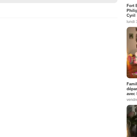
Fort 
Phili
Cyril
lundi 
Famil
dépar
avec 
vendre