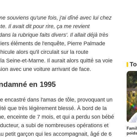
e me souviens qu'une fois, j'ai dîné avec lui chez
e. Il avait dit pour rire, ça me revient
ans la rubrique faits divers'. Il allait déjà très
miers éléments de l'enquête, Pierre Palmade
icule alors qu'il circulait sur la route
 Seine-et-Marne. Il aurait alors quitté sa voie
To
ision avec une voiture arrivant de face.
ondamné en 1995
te encastré dans l'amas de tôle, provoquant un
été que très légèrement blessé. À bord de la
e, enceinte de 7 mois, et qui a perdu son bébé
onducteur, a subi de nombreuses opérations et
Famil
poids
au petit garçon qui les accompagnait, âgé de 6