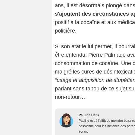
ans, il est désormais plongé dan
s'ajoutent des circonstances a
positif à la cocaïne et aux médic
policière.
Si son état le lui permet, il pour
être entendu. Pierre Palmade av
consommation de cocaïne. Une dé
malgré les cures de désintoxicati
"
usage et acquisition de stupéfia
parlant sans tabou de ce sujet su
non-retour…
Pauline Hétu
Pauline est à l'affût du moindre buzz e
passionne pour les histoires des person
écran.