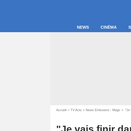
NEWS
CINÉMA
S
Accueil
TV Actu
News Emissions - Mags
"Je 
"Je vais finir da