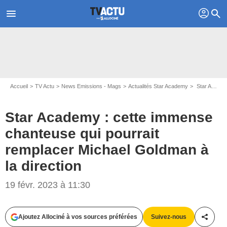
profil
menu
search
Accueil
TV Actu
News Emissions - Mags
Actualités Star Academy
Star Academy : cette immense chanteuse qui pourrait remplacer Michael Goldman à la direction
Star Academy : cette immense
chanteuse qui pourrait
remplacer Michael Goldman à
la direction
19 févr. 2023 à 11:30
CHRISTOPHE CHEVALIN - TF1
Ajoutez Allociné à vos sources préférées
Suivez-nous
Partag