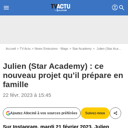
profil
menu
search
Accueil
TV Actu
News Emissions - Mags
Star Academy
Julien (Star Academy) : ce nouveau projet qu’il prépare en famille
Julien (Star Academy) : ce
nouveau projet qu’il prépare en
famille
22 févr. 2023 à 15:45
Capture d'écran TF1
Ajoutez Allociné à vos sources préférées
Suivez-nous
Partag
Sur Instagram, mardi 21 février 2023, Julien