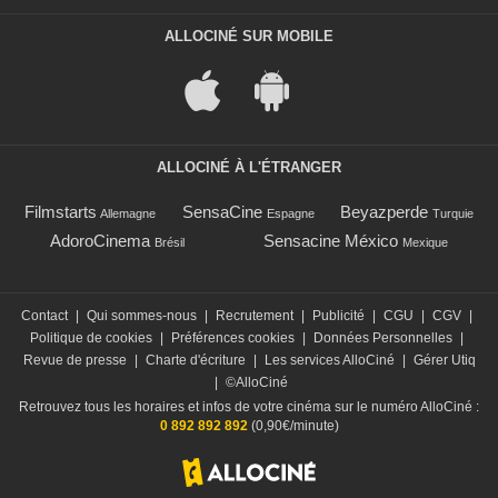
ALLOCINÉ SUR MOBILE
ALLOCINÉ À L'ÉTRANGER
Filmstarts
SensaCine
Beyazperde
Allemagne
Espagne
Turquie
AdoroCinema
Sensacine México
Brésil
Mexique
Contact
|
Qui sommes-nous
|
Recrutement
|
Publicité
|
CGU
|
CGV
|
Politique de cookies
|
Préférences cookies
|
Données Personnelles
|
Revue de presse
|
Charte d'écriture
|
Les services AlloCiné
|
Gérer Utiq
|
©AlloCiné
Retrouvez tous les horaires et infos de votre cinéma sur le numéro AlloCiné :
0 892 892 892
(0,90€/minute)