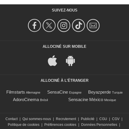
SUIVEZ-NOUS
ALLOCINÉ SUR MOBILE
ALLOCINÉ À L'ÉTRANGER
Filmstarts
SensaCine
Beyazperde
Allemagne
Espagne
Turquie
AdoroCinema
Sensacine México
Brésil
Mexique
Contact
|
Qui sommes-nous
|
Recrutement
|
Publicité
|
CGU
|
CGV
|
Politique de cookies
|
Préférences cookies
|
Données Personnelles
|