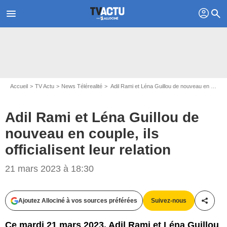
profil
menu
search
Accueil
TV Actu
News Télérealité
Adil Rami et Léna Guillou de nouveau en couple, ils officialisent leur relation
Adil Rami et Léna Guillou de
nouveau en couple, ils
officialisent leur relation
21 mars 2023 à 18:30
COADIC GUIREC / BESTIMAGE
Ajoutez Allociné à vos sources préférées
Suivez-nous
Partag
Ce mardi 21 mars 2023, Adil Rami et Léna Guillou