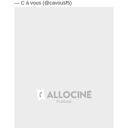
— C à vous (@cavousf5)