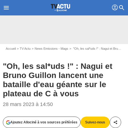
profil
menu
search
Accueil
TV Actu
News Emissions - Mags
"Oh, les sal*uds !" : Nagui et Bruno Guillon lancent une bataille d'eau géante sur le plateau de C à vous
"Oh, les sal*uds !" : Nagui et
Bruno Guillon lancent une
bataille d'eau géante sur le
plateau de C à vous
28 mars 2023 à 14:50
Capture d'écran France 5 / C à vous
Ajoutez Allociné à vos sources préférées
Suivez-nous
Partag