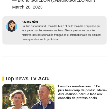
— Bruno GUILLON (@BrunoGUILLONOff)
March 28, 2023
Pauline Hétu
Pauline est à l'affût du moindre buzz et de la moindre séquence qui
fera parler sur les réseaux sociaux. Elle se passionne pour les
histoires des personnalités françaises et internationales qui animent
notre quotidien sur le petit écran.
Top news TV Actu
Familles nombreuses : "J'ai
pris beaucoup de poids", Marie-
Alix Jeanson perdue face aux
conseils de professionels