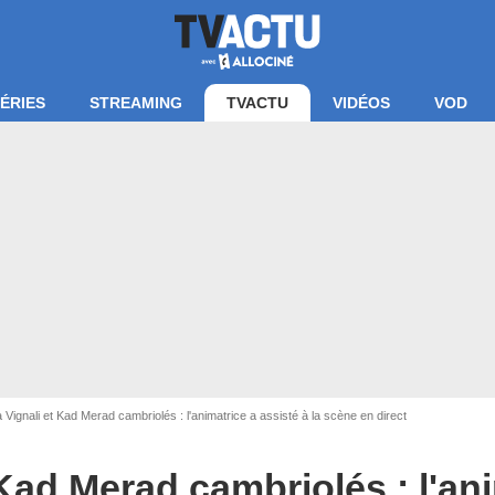
ÉRIES
STREAMING
TVACTU
VIDÉOS
VOD
a Vignali et Kad Merad cambriolés : l'animatrice a assisté à la scène en direct
IC GUIREC / BESTIMAGE
 Kad Merad cambriolés : l'an