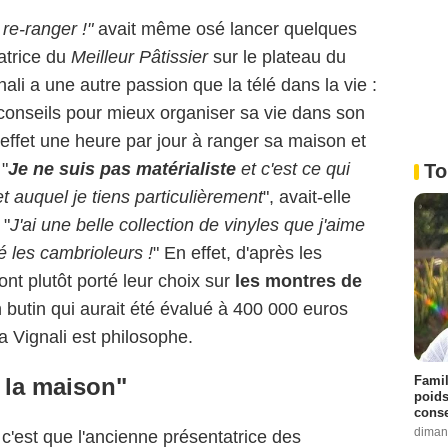
 re-ranger !"
avait même osé lancer quelques
tatrice du
Meilleur Pâtissier
sur le plateau du
nali a une autre passion que la télé dans la vie :
 conseils pour mieux organiser sa vie dans son
ffet une heure par jour à ranger sa maison et
 "
Je ne suis pas matérialiste
et c'est ce qui
To
et auquel je tiens particulièrement
", avait-elle
 "
J'ai une belle collection de vinyles que j'aime
é les cambrioleurs !
" En effet, d'après les
nt plutôt porté leur choix sur
les montres de
n butin qui aurait été évalué à 400 000 euros
 Vignali est philosophe.
Famil
 la maison"
poids
conse
diman
 c'est que l'ancienne présentatrice des