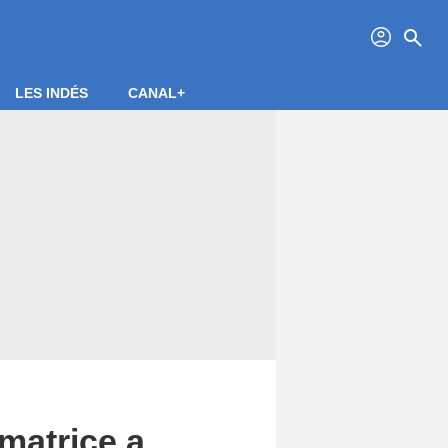
profil
search
LES INDÉS
CANAL+
imatrice a