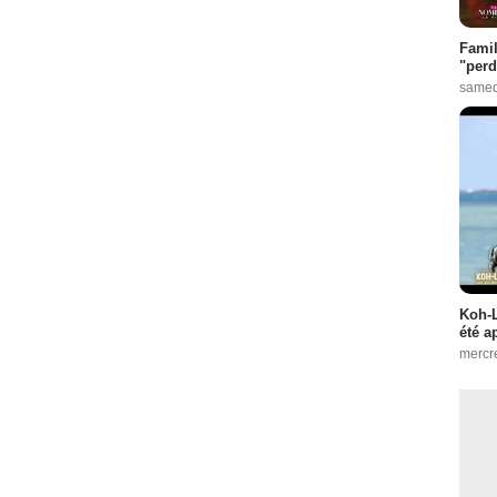
Famil
"perd
samed
Koh-L
été a
mercr