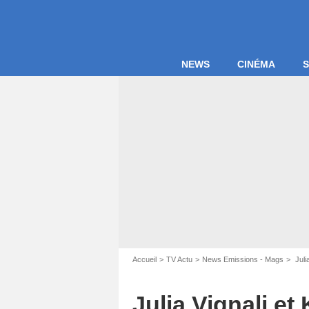
NEWS
CINÉMA
S
Accueil
TV Actu
News Emissions - Mags
Juli
COAD
Julia Vignali et