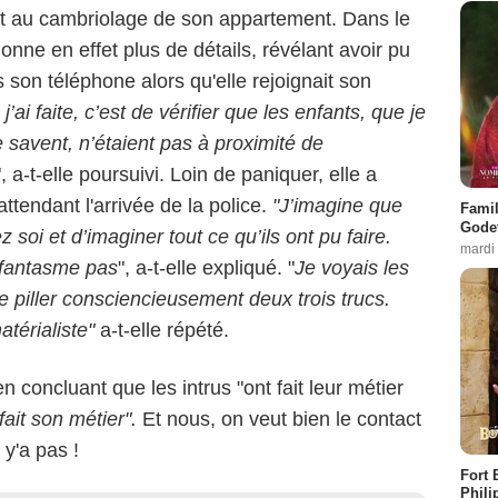
ct au cambriolage de son appartement. Dans le
onne en effet plus de détails, révélant avoir pu
is son téléphone alors qu'elle rejoignait son
ai faite, c’est de vérifier que les enfants, que je
le savent, n’étaient pas à proximité de
", a-t-elle poursuivi. Loin de paniquer, elle a
tendant l'arrivée de la police.
"J’imagine que
Famil
Godet
 soi et d’imaginer tout ce qu’ils ont pu faire.
mardi
 fantasme pas
", a-t-elle expliqué. "
Je voyais les
e piller consciencieusement deux trois trucs.
atérialiste"
a-t-elle répété.
en concluant que les intrus "ont fait leur métier
fait son métier".
Et nous, on veut bien le contact
 y'a pas !
Fort 
Phili