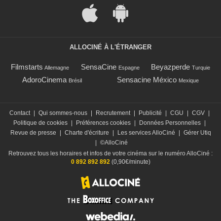
ALLOCINÉ À L'ÉTRANGER
Filmstarts
SensaCine
Beyazperde
Allemagne
Espagne
Turquie
AdoroCinema
Sensacine México
Brésil
Mexique
Contact
|
Qui sommes-nous
|
Recrutement
|
Publicité
|
CGU
|
CGV
|
Politique de cookies
|
Préférences cookies
|
Données Personnelles
|
Revue de presse
|
Charte d'écriture
|
Les services AlloCiné
|
Gérer Utiq
|
©AlloCiné
Retrouvez tous les horaires et infos de votre cinéma sur le numéro AlloCiné :
0 892 892 892
(0,90€/minute)