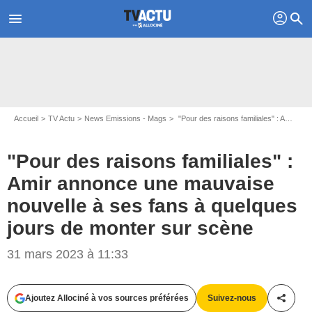
profil
menu
search
Accueil
TV Actu
News Emissions - Mags
"Pour des raisons familiales" : Amir annonce une mauvaise nouvelle à ses fans à quelques jours de monter sur scène
"Pour des raisons familiales" :
Amir annonce une mauvaise
nouvelle à ses fans à quelques
© ITAR TASS / BESTIMAGE
jours de monter sur scène
31 mars 2023 à 11:33
Ajoutez Allociné à vos sources préférées
Suivez-nous
Partag