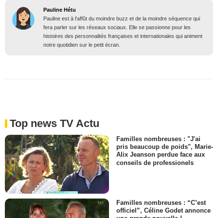
Pauline Hétu
Pauline est à l'affût du moindre buzz et de la moindre séquence qui
fera parler sur les réseaux sociaux. Elle se passionne pour les
histoires des personnalités françaises et internationales qui animent
notre quotidien sur le petit écran.
Top news TV Actu
Familles nombreuses : "J'ai
pris beaucoup de poids", Marie-
Alix Jeanson perdue face aux
conseils de professionels
Familles nombreuses : “C’est
officiel”, Céline Godet annonce