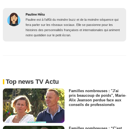
Pauline Hétu
Pauline est à l'affût du moindre buzz et de la moindre séquence qui
fera parler sur les réseaux sociaux. Elle se passionne pour les
histoires des personnalités françaises et internationales qui animent
notre quotidien sur le petit écran.
Top news TV Actu
Familles nombreuses : "J'ai
pris beaucoup de poids", Marie-
Alix Jeanson perdue face aux
conseils de professionels
Familles nombreuses : “C’est