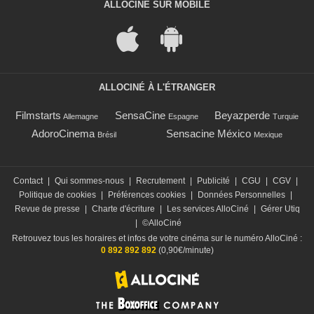
ALLOCINÉ SUR MOBILE
ALLOCINÉ À L'ÉTRANGER
Filmstarts
SensaCine
Beyazperde
Allemagne
Espagne
Turquie
AdoroCinema
Sensacine México
Brésil
Mexique
Contact
|
Qui sommes-nous
|
Recrutement
|
Publicité
|
CGU
|
CGV
|
Politique de cookies
|
Préférences cookies
|
Données Personnelles
|
Revue de presse
|
Charte d'écriture
|
Les services AlloCiné
|
Gérer Utiq
|
©AlloCiné
Retrouvez tous les horaires et infos de votre cinéma sur le numéro AlloCiné :
0 892 892 892
(0,90€/minute)