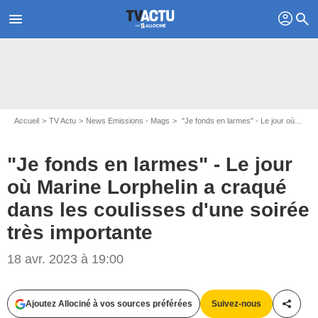
profil
menu
search
Accueil
TV Actu
News Emissions - Mags
"Je fonds en larmes" - Le jour où Marine Lorphelin a craqué dans les coulisses d'une soirée très importante
"Je fonds en larmes" - Le jour
où Marine Lorphelin a craqué
dans les coulisses d'une soirée
très importante
RACHID BELLAK / BESTIMAGE
18 avr. 2023 à 19:00
Ajoutez Allociné à vos sources préférées
Suivez-nous
Partag