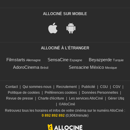
ALLOCINÉ SUR MOBILE
ALLOCINÉ À L'ÉTRANGER
Filmstarts
SensaCine
Beyazperde
Allemagne
Espagne
Turquie
AdoroCinema
Sensacine México
Brésil
Mexique
Contact
|
Qui sommes-nous
|
Recrutement
|
Publicité
|
CGU
|
CGV
|
Politique de cookies
|
Préférences cookies
|
Données Personnelles
|
Revue de presse
|
Charte d'écriture
|
Les services AlloCiné
|
Gérer Utiq
|
©AlloCiné
Retrouvez tous les horaires et infos de votre cinéma sur le numéro AlloCiné :
0 892 892 892
(0,90€/minute)