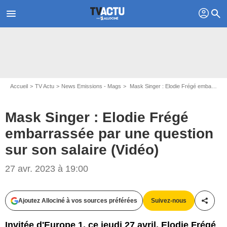
profil
menu
search
Accueil
TV Actu
News Emissions - Mags
Mask Singer : Elodie Frégé embarrassée par une question sur son salaire (Vidéo)
Mask Singer : Elodie Frégé
embarrassée par une question
sur son salaire (Vidéo)
27 avr. 2023 à 19:00
Capture d'écran TF1
Ajoutez Allociné à vos sources préférées
Suivez-nous
Partag
Invitée d'Europe 1, ce jeudi 27 avril, Elodie Frégé