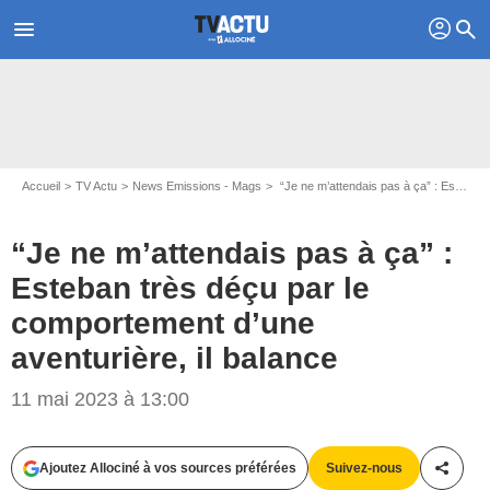
profil
menu
search
Accueil
TV Actu
News Emissions - Mags
“Je ne m’attendais pas à ça” : Esteban très déçu par le comportement d’une aventurière, il balance
“Je ne m’attendais pas à ça” :
Esteban très déçu par le
comportement d’une
aventurière, il balance
11 mai 2023 à 13:00
Capture d'écran TF1
Ajoutez Allociné à vos sources préférées
Suivez-nous
Partag