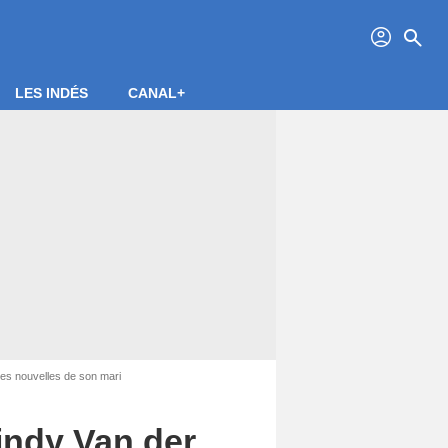
profil
search
LES INDÉS
CANAL+
es nouvelles de son mari
indy Van der