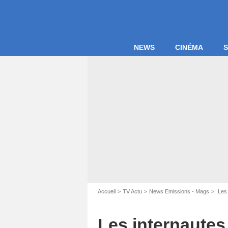
NEWS
CINÉMA
S
Accueil
TV Actu
News Emissions - Mags
Les 
Les internautes