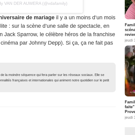
indy VAN DER AUWERA (@vdafamily)
niversaire de mariage
il y a un moins d’un mois
Famil
ite : sur la scène d’une salle de spectacle, en
scéna
 Jack Sparrow, le célèbre héros de la franchise
revie
jeudi 
cinéma par Johnny Depp). Si ça, ça ne fait pas
t de la moindre séquence qui fera parler sur les réseaux sociaux. Elle se
nalités françaises et internationales qui animent notre quotidien sur le petit
Fami
faite
Prove
jeudi 