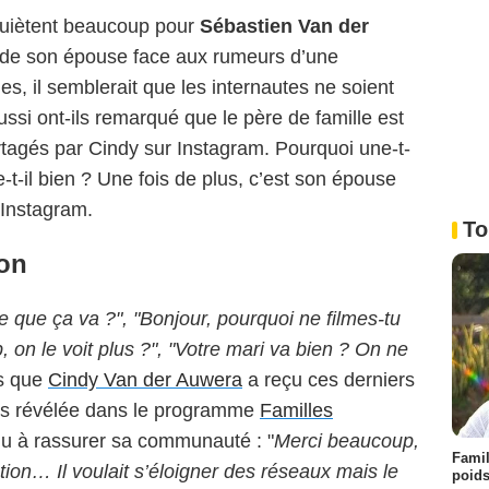
nquiètent beaucoup pour
Sébastien Van der
r de son épouse face aux rumeurs d’une
es, il semblerait que les internautes ne soient
ussi ont-ils remarqué que le père de famille est
tagés par Cindy sur Instagram. Pourquoi une-t-
-t-il bien ? Une fois de plus, c’est son épouse
 Instagram.
To
ion
e que ça va ?", "Bonjour, pourquoi ne filmes-tu
, on le voit plus ?", "Votre mari va bien ? On ne
ns que
Cindy Van der Auwera
a reçu ces derniers
nts révélée dans le programme
Familles
u à rassurer sa communauté : "
Merci beaucoup,
Famil
tion… Il voulait s’éloigner des réseaux mais le
poids