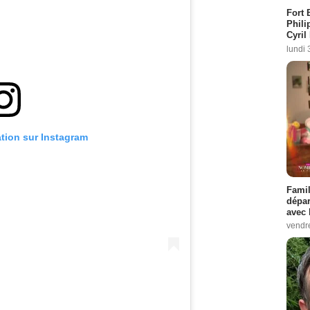
Fort 
Phili
Cyril
lundi 
ation sur Instagram
Famil
dépar
avec 
vendre