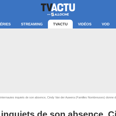
ÉRIES
STREAMING
TVACTU
VIDÉOS
VOD
Instagram @vdafamily
internautes inquiets de son absence, Cindy Van der Auwera (Familles Nombreuses) donne d
 inquiets de son absence, C