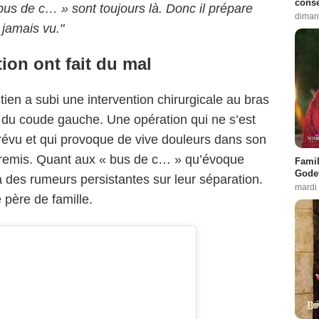
conse
 bus de c… » sont toujours là. Donc il prépare
diman
jamais vu."
ion ont fait du mal
tien a subi une intervention chirurgicale au bras
n du coude gauche. Une opération qui ne s’est
révu et qui provoque de vive douleurs dans son
ait remis. Quant aux « bus de c… » qu’évoque
Famil
Godet
à des rumeurs persistantes sur leur séparation.
mardi
e père de famille.