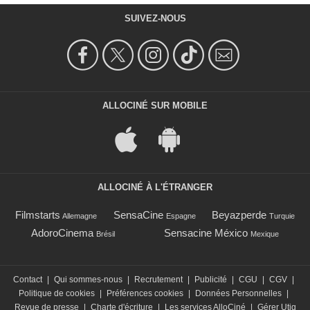
SUIVEZ-NOUS
ALLOCINÉ SUR MOBILE
ALLOCINÉ À L'ÉTRANGER
Filmstarts
SensaCine
Beyazperde
Allemagne
Espagne
Turquie
AdoroCinema
Sensacine México
Brésil
Mexique
Contact
|
Qui sommes-nous
|
Recrutement
|
Publicité
|
CGU
|
CGV
|
Politique de cookies
|
Préférences cookies
|
Données Personnelles
|
Revue de presse
|
Charte d'écriture
|
Les services AlloCiné
|
Gérer Utiq