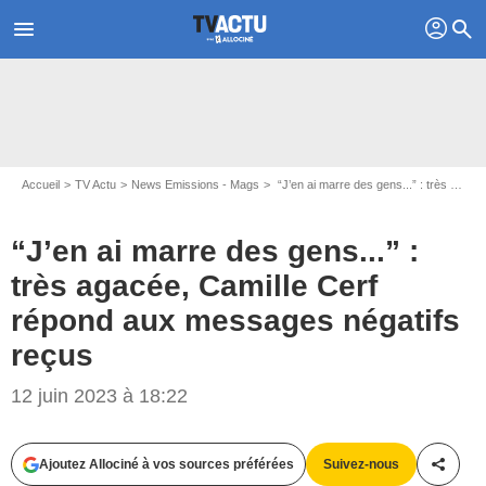
profil
menu
search
Accueil
TV Actu
News Emissions - Mags
“J’en ai marre des gens...” : très agacée, Camille Cerf répond aux messages négatifs reçus
“J’en ai marre des gens...” :
très agacée, Camille Cerf
répond aux messages négatifs
reçus
Instagram camillecerf
12 juin 2023 à 18:22
Ajoutez Allociné à vos sources préférées
Suivez-nous
Partag