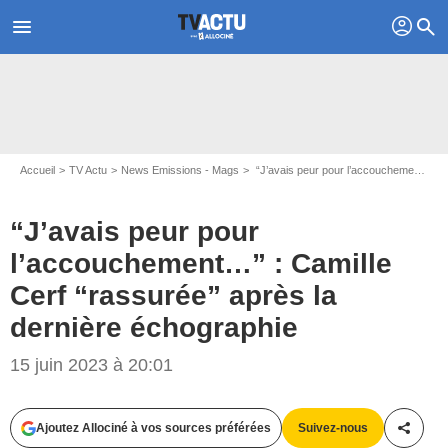
profil
menu
search
Accueil
TV Actu
News Emissions - Mags
“J’avais peur pour l’accouchement…” : Camille Cerf “rassurée” après la dernière échographie
“J’avais peur pour
l’accouchement…” : Camille
Cerf “rassurée” après la
Instagram Camille Cerf
dernière échographie
15 juin 2023 à 20:01
Ajoutez Allociné à vos sources préférées
Suivez-nous
Partag