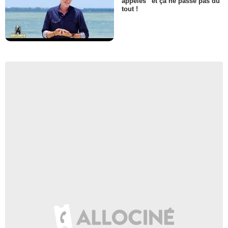
appelés” et ça ne passe pas du
tout !