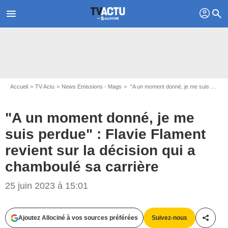
profil
menu
search
Accueil
TV Actu
News Emissions - Mags
"A un moment donné, je me suis perdue" : Flavie Flament revient sur la décision qui a chamboulé sa carrière
"A un moment donné, je me
suis perdue" : Flavie Flament
revient sur la décision qui a
chamboulé sa carrière
25 juin 2023 à 15:01
Pierre Perusseau / Bestimage
Ajoutez Allociné à vos sources préférées
Suivez-nous
Partag