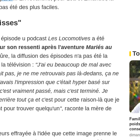
pas été des plus faciles.
aisses"
u épisode u podcast
Les Locomotives
a été
sur son ressenti après l'aventure
Mariés au
To
ûre, la diffusion des épisodes n'a pas été la
la télévision :
"J'ai eu beaucoup de mal avec
it pas, je ne me retrouvais pas là-dedans, ça ne
avais l'impression que c'était hyper basé sur
'est vraiment passé, mais c'est terminé. Je
errière tout ça et
c'est pour cette raison-là que je
t pour trouver quelqu'un
"
, raconte la mère de
Famil
poids
conse
eurs effrayée à l'idée que cette image prenne le
diman