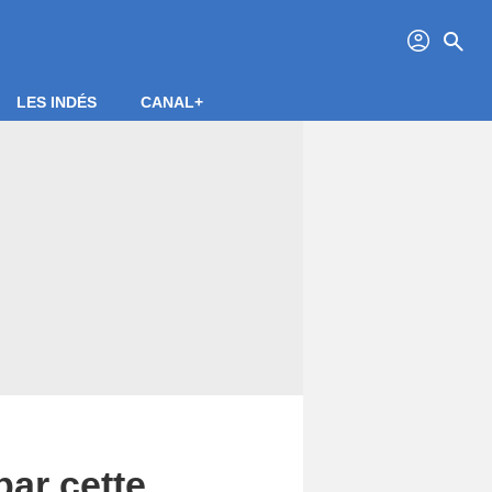
profil
search
LES INDÉS
CANAL+
par cette