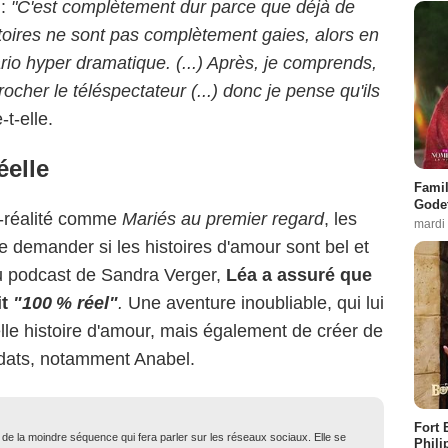
 :
"C'est complètement dur parce que déjà de
oires ne sont pas complètement gaies, alors en
rio hyper dramatique. (...) Après, je comprends,
crocher le téléspectateur (...) donc je pense qu'ils
-t-elle.
éelle
Famil
Godet
é-réalité comme
Mariés au premier regard
, les
mardi
e demander si les histoires d'amour sont bel et
du podcast de Sandra Verger,
Léa a assuré que
it
"100 % réel"
.
Une aventure inoubliable, qui lui
lle histoire d'amour, mais également de créer de
didats, notamment Anabel.
Fort 
t de la moindre séquence qui fera parler sur les réseaux sociaux. Elle se
Phili