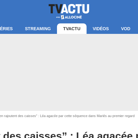
ÉRIES
STREAMING
TVACTU
VIDÉOS
VOD
 en rajoutent des caisses” : Léa agacée par cette séquence dans Mariés au premier regard
M6
t des caisses” : Léa agacée 