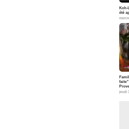
Koh-L
été a
mercr
Fami
faite
Prove
jeudi 