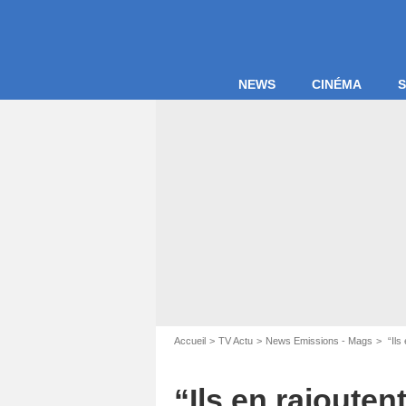
NEWS
CINÉMA
S
Accueil
TV Actu
News Emissions - Mags
“Ils
“Ils en rajouten