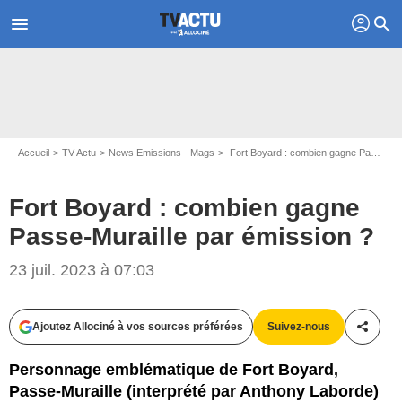
profil
menu
search
Accueil
TV Actu
News Emissions - Mags
Fort Boyard : combien gagne Passe-Muraille par émission ?
Fort Boyard : combien gagne
Passe-Muraille par émission ?
23 juil. 2023 à 07:03
© Laurent VU - ALP - FTV
Ajoutez Allociné à vos sources préférées
Suivez-nous
Partag
Personnage emblématique de Fort Boyard,
Passe-Muraille (interprété par Anthony Laborde)