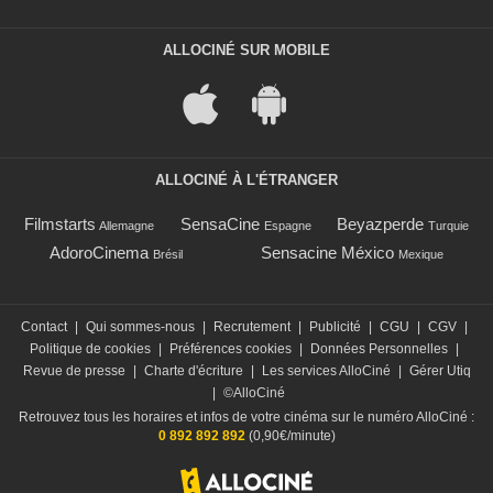
ALLOCINÉ SUR MOBILE
ALLOCINÉ À L'ÉTRANGER
Filmstarts
SensaCine
Beyazperde
Allemagne
Espagne
Turquie
AdoroCinema
Sensacine México
Brésil
Mexique
Contact
|
Qui sommes-nous
|
Recrutement
|
Publicité
|
CGU
|
CGV
|
Politique de cookies
|
Préférences cookies
|
Données Personnelles
|
Revue de presse
|
Charte d'écriture
|
Les services AlloCiné
|
Gérer Utiq
|
©AlloCiné
Retrouvez tous les horaires et infos de votre cinéma sur le numéro AlloCiné :
0 892 892 892
(0,90€/minute)