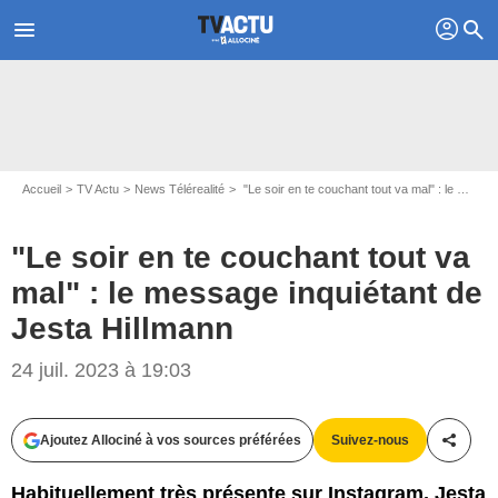
profil
menu
search
Accueil
TV Actu
News Télérealité
"Le soir en te couchant tout va mal" : le message inquiétant de Jesta Hillmann
"Le soir en te couchant tout va
mal" : le message inquiétant de
Instagram jesta_hillmann
Jesta Hillmann
24 juil. 2023 à 19:03
Ajoutez Allociné à vos sources préférées
Suivez-nous
Partag
Habituellement très présente sur Instagram, Jesta