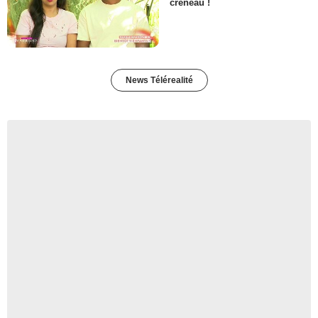
créneau !
News Télérealité