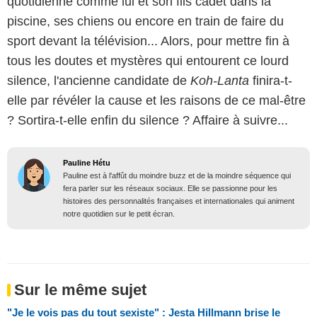
quotidienne comme lui et son fils cadet dans la
piscine, ses chiens ou encore en train de faire du
sport devant la télévision... Alors, pour mettre fin à
tous les doutes et mystères qui entourent ce lourd
silence, l'ancienne candidate de
Koh-Lanta
finira-t-
elle par révéler la cause et les raisons de ce mal-être
? Sortira-t-elle enfin du silence ? Affaire à suivre...
Pauline Hétu
Pauline est à l'affût du moindre buzz et de la moindre séquence qui
fera parler sur les réseaux sociaux. Elle se passionne pour les
histoires des personnalités françaises et internationales qui animent
notre quotidien sur le petit écran.
Sur le même sujet
"Je le vois pas du tout sexiste" : Jesta Hillmann brise le