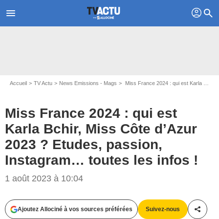
profil
menu
search
Accueil
TV Actu
News Emissions - Mags
Miss France 2024 : qui est Karla Bchir, Miss Côte d’Azur 2023 ? Etudes, passion, Instagram… toutes les infos !
Miss France 2024 : qui est
Karla Bchir, Miss Côte d’Azur
Instagram Karla Bchir
2023 ? Etudes, passion,
Instagram… toutes les infos !
1 août 2023 à 10:04
Ajoutez Allociné à vos sources préférées
Suivez-nous
Partag