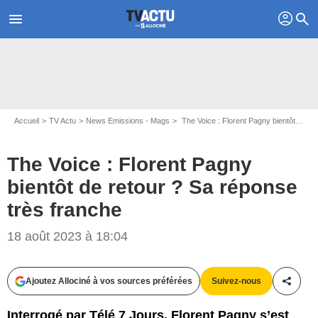
profil
menu
search
Accueil
TV Actu
News Emissions - Mags
The Voice : Florent Pagny bientôt de retour ? Sa réponse très franche
The Voice : Florent Pagny
bientôt de retour ? Sa réponse
très franche
18 août 2023 à 18:04
JACOVIDES-MOREAU / BESTIMAGE
Ajoutez Allociné à vos sources préférées
Suivez-nous
Partag
Interrogé par Télé 7 Jours, Florent Pagny s’est