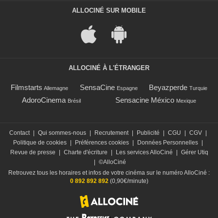
ALLOCINÉ SUR MOBILE
ALLOCINÉ À L'ÉTRANGER
Filmstarts
SensaCine
Beyazperde
Allemagne
Espagne
Turquie
AdoroCinema
Sensacine México
Brésil
Mexique
Contact
|
Qui sommes-nous
|
Recrutement
|
Publicité
|
CGU
|
CGV
|
Politique de cookies
|
Préférences cookies
|
Données Personnelles
|
Revue de presse
|
Charte d'écriture
|
Les services AlloCiné
|
Gérer Utiq
|
©AlloCiné
Retrouvez tous les horaires et infos de votre cinéma sur le numéro AlloCiné :
0 892 892 892
(0,90€/minute)