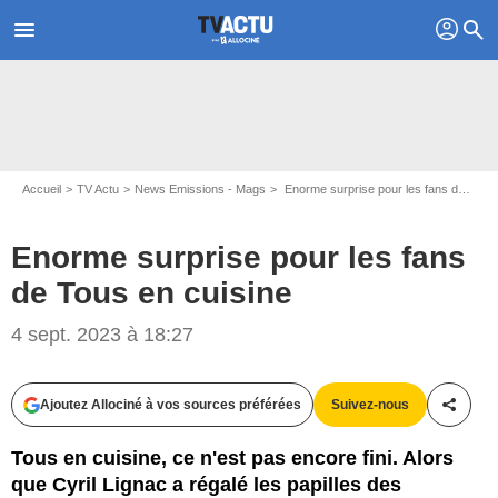
profil
menu
search
Accueil
TV Actu
News Emissions - Mags
Enorme surprise pour les fans de Tous en cuisine
Enorme surprise pour les fans
de Tous en cuisine
4 sept. 2023 à 18:27
Capture d'écran M6
Ajoutez Allociné à vos sources préférées
Suivez-nous
Partag
Tous en cuisine, ce n'est pas encore fini. Alors
que Cyril Lignac a régalé les papilles des