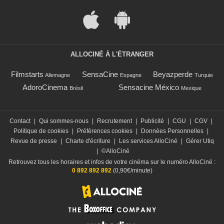
ALLOCINÉ À L'ÉTRANGER
Filmstarts
SensaCine
Beyazperde
Allemagne
Espagne
Turquie
AdoroCinema
Sensacine México
Brésil
Mexique
Contact
|
Qui sommes-nous
|
Recrutement
|
Publicité
|
CGU
|
CGV
|
Politique de cookies
|
Préférences cookies
|
Données Personnelles
|
Revue de presse
|
Charte d'écriture
|
Les services AlloCiné
|
Gérer Utiq
|
©AlloCiné
Retrouvez tous les horaires et infos de votre cinéma sur le numéro AlloCiné :
0 892 892 892
(0,90€/minute)