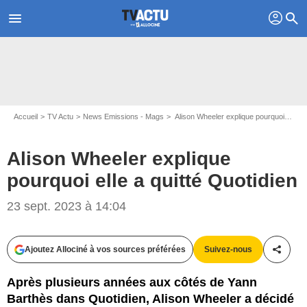
profil
menu
search
Accueil
TV Actu
News Emissions - Mags
Alison Wheeler explique pourquoi elle a quitté Quotidien
Alison Wheeler explique
pourquoi elle a quitté Quotidien
Capture écran TMC
23 sept. 2023 à 14:04
Ajoutez Allociné à vos sources préférées
Suivez-nous
Partag
Après plusieurs années aux côtés de Yann
Barthès dans Quotidien, Alison Wheeler a décidé