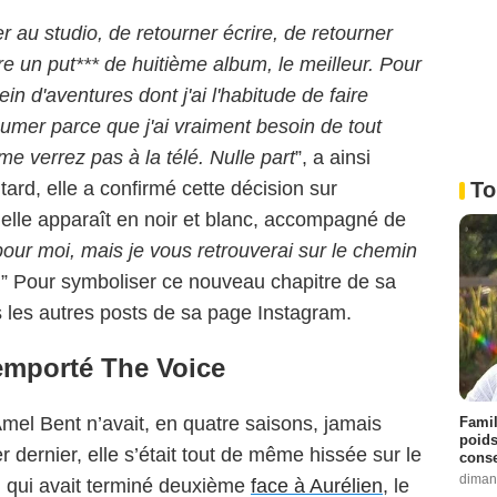
r au studio, de retourner écrire, de retourner
re un put*** de huitième album, le meilleur. Pour
in d'aventures dont j'ai l'habitude de faire
sumer parce que j'ai vraiment besoin de tout
 verrez pas à la télé. Nulle part
”, a ainsi
To
ard, elle a confirmé cette décision sur
 elle apparaît en noir et blanc, accompagné de
 pour moi, mais je vous retrouverai sur le chemin
.” Pour symboliser ce nouveau chapitre de sa
s les autres posts de sa page Instagram.
emporté The Voice
Amel Bent n’avait, en quatre saisons, jamais
Famil
poids
r dernier, elle s’était tout de même hissée sur le
conse
diman
 qui avait terminé deuxième
face à Aurélien
, le