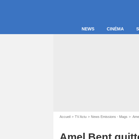
NEWS
CINÉMA
S
JACOV
Accueil
TV Actu
News Emissions - Mags
Amel
Amel Bent quitt