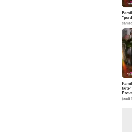
Famil
"perd
samed
Fami
faite
Prove
jeudi 