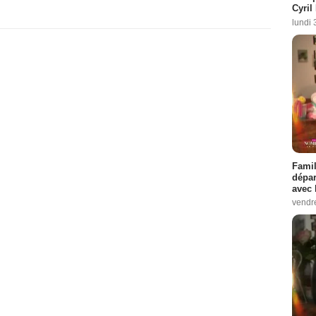
Cyril
lundi 
Famil
dépar
avec 
vendre