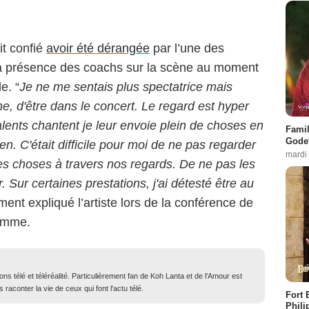
it confié
avoir été dérangée
par l’une des
la présence des coachs sur la scène au moment
e. “
Je ne me sentais plus spectatrice mais
ène, d'être dans le concert. Le regard est hyper
lents chantent je leur envoie plein de choses en
Famil
Godet
en. C'était difficile pour moi de ne pas regarder
mardi
des choses à travers nos regards. De ne pas les
. Sur certaines prestations, j'ai détesté être au
ément expliqué l’artiste lors de la conférence de
ramme.
ons télé et téléréalité. Particulièrement fan de Koh Lanta et de l'Amour est
 raconter la vie de ceux qui font l'actu télé.
Fort 
Phili