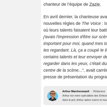
chanteur de l’équipe de
Zazie
.
En avril dernier, la chanteuse ava
nouvelles règles de
The Voice
: 
où leurs talents faisaient leur battl
j'avais l'impression d'être sur sc
important pour moi, quand mes ta
les regardant. Là, ça a coupé le li
certains talents et leur envoyer 
regarder dans les yeux, c'était dur
centre de la scène..
.", avait carr
presse de présentation du prog
Arthur Marchesseault
-
Rédacteur
Arthur est notre spécialiste des Emissi
dans le pré, Arthur adore suivre et nous