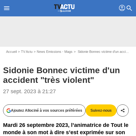
profil
menu
search
Accueil
TV Actu
News Emissions - Mags
Sidonie Bonnec victime d'un accident "très violent"
Sidonie Bonnec victime d'un
accident "très violent"
Instagram Sidonie Bonnec
27 sept. 2023 à 21:27
Ajoutez Allociné à vos sources préférées
Suivez-nous
Partag
Mardi 26 septembre 2023, l’animatrice de Tout le
monde à son mot à dire s’est exprimée sur son