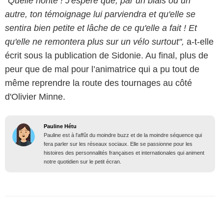
"Quelle honte ! J'espère que, par un biais ou un
autre, ton témoignage lui parviendra et qu'elle se
sentira bien petite et lâche de ce qu'elle a fait ! Et
qu'elle ne remontera plus sur un vélo surtout",
a-t-elle
écrit sous la publication de Sidonie. Au final, plus de
peur que de mal pour l’animatrice qui a pu tout de
même reprendre la route des tournages au côté
d'Olivier Minne.
Pauline Hétu
Pauline est à l'affût du moindre buzz et de la moindre séquence qui
fera parler sur les réseaux sociaux. Elle se passionne pour les
histoires des personnalités françaises et internationales qui animent
notre quotidien sur le petit écran.