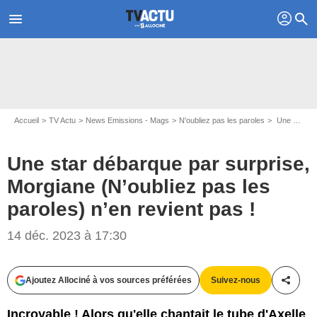
profil
menu
search
Accueil
TV Actu
News Emissions - Mags
N'oubliez pas les paroles
Une star débarque par surprise, Morgiane (N’oubliez pas les paroles) n’en revient pas !
Une star débarque par surprise,
Morgiane (N’oubliez pas les
paroles) n’en revient pas !
14 déc. 2023 à 17:30
Capture d'écran France 2
Ajoutez Allociné à vos sources préférées
Suivez-nous
Partag
Incroyable ! Alors qu'elle chantait le tube d'Axelle