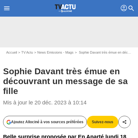
profil
menu
search
Accueil
TV Actu
News Emissions - Mags
Sophie Davant très émue en découvrant un message de sa fille
Sophie Davant très émue en
découvrant un message de sa
fille
Mis à jour le 20 déc. 2023 à 10:14
Capture Canal+
Ajoutez Allociné à vos sources préférées
Suivez-nous
Partag
Belle surprise proposée par En Aparté lundi 18