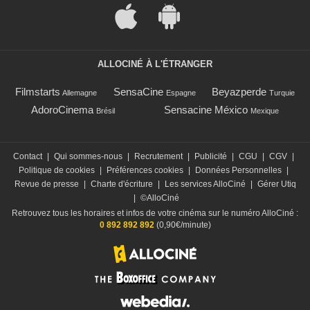
ALLOCINÉ À L'ÉTRANGER
Filmstarts
SensaCine
Beyazperde
Allemagne
Espagne
Turquie
AdoroCinema
Sensacine México
Brésil
Mexique
Contact
|
Qui sommes-nous
|
Recrutement
|
Publicité
|
CGU
|
CGV
|
Politique de cookies
|
Préférences cookies
|
Données Personnelles
|
Revue de presse
|
Charte d'écriture
|
Les services AlloCiné
|
Gérer Utiq
|
©AlloCiné
Retrouvez tous les horaires et infos de votre cinéma sur le numéro AlloCiné :
0 892 892 892
(0,90€/minute)