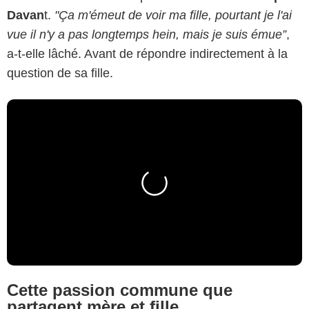
Davan
t.
"Ça m'émeut de voir ma fille, pourtant je l'ai
vue il n'y a pas longtemps hein, mais je suis émue”
,
a-t-elle lâché. Avant de répondre indirectement à la
question de sa fille.
Cette passion commune que
partagent mère et fille