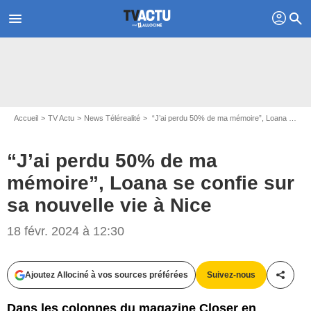
profil
menu
search
Accueil
TV Actu
News Télérealité
“J’ai perdu 50% de ma mémoire”, Loana se confie sur sa nouvelle vie à Nice
“J’ai perdu 50% de ma
mémoire”, Loana se confie sur
sa nouvelle vie à Nice
18 févr. 2024 à 12:30
Capture d'écran C8
Ajoutez Allociné à vos sources préférées
Suivez-nous
Partag
Dans les colonnes du magazine Closer en