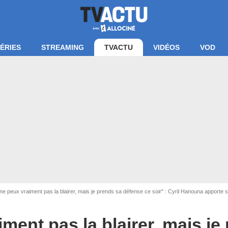
ÉRIES
STREAMING
TVACTU
VIDÉOS
VOD
ne peux vraiment pas la blairer, mais je prends sa défense ce soir" : Cyril Hanouna apporte
Capture d'écran C8
ment pas la blairer, mais je