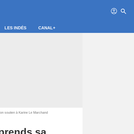
profil
search
LES INDÉS
CANAL+
 son soutien à Karine Le Marchand
 prends sa