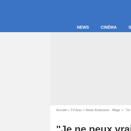
NEWS
CINÉMA
S
Accueil
TV Actu
News Emissions - Mags
"Je 
"Je ne peux vrai