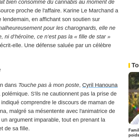
vait bien consommé du cannabis au moment de
source proche de l'affaire. Karine Le Marchand a
le lendemain, en affichant son soutien sur
 malheureusement pour les charognards, elle ne
ni d’héroïne, ce n’est pas la « fille de star »
 écrit-elle. Une défense saluée par un célèbre
To
e
en dans
Touche pas à mon poste
,
Cyril Hanouna
 polémique. S'ils ne cautionnent pas la prise de
e indiqué comprendre le discours de maman de
na, malgré sa mésentente avec l'animatrice de
un argument imparable, tout en prenant la
de sa fille.
Famil
poids