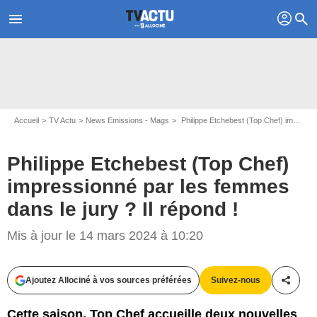
profil
menu
search
Accueil
TV Actu
News Emissions - Mags
Philippe Etchebest (Top Chef) impressionné par les femmes dans le jury ? Il répond !
Philippe Etchebest (Top Chef)
impressionné par les femmes
dans le jury ? Il répond !
Capture d'écran M6
Mis à jour le 14 mars 2024 à 10:20
Ajoutez Allociné à vos sources préférées
Suivez-nous
Partag
Cette saison, Top Chef accueille deux nouvelles