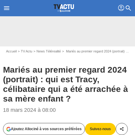
profil
menu
search
Accueil
TV Actu
News Télérealité
Mariés au premier regard 2024 (portrait) : qui est Tracy, célibataire qui a été arrachée à sa mère enfant ?
Mariés au premier regard 2024
(portrait) : qui est Tracy,
célibataire qui a été arrachée à
sa mère enfant ?
HOMAYOUN FIAMOR / M6
18 mars 2024 à 08:00
Ajoutez Allociné à vos sources préférées
Suivez-nous
Partag