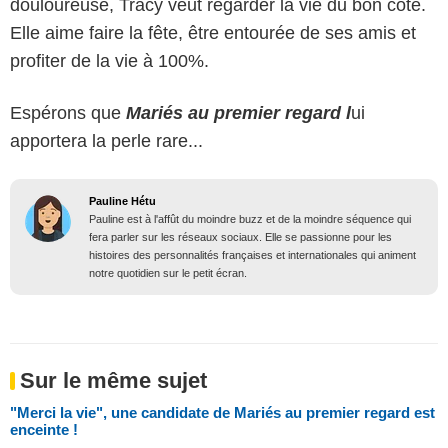
douloureuse, Tracy veut regarder la vie du bon côté.
Elle aime faire la fête, être entourée de ses amis et
profiter de la vie à 100%.
Espérons que
Mariés au premier regard l
ui
apportera la perle rare...
Pauline Hétu
Pauline est à l'affût du moindre buzz et de la moindre séquence qui
fera parler sur les réseaux sociaux. Elle se passionne pour les
histoires des personnalités françaises et internationales qui animent
notre quotidien sur le petit écran.
Sur le même sujet
"Merci la vie", une candidate de Mariés au premier regard est
enceinte !