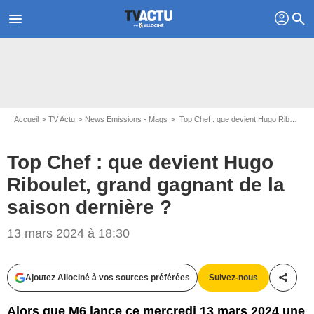
profil
menu
search
Accueil
TV Actu
News Emissions - Mags
Top Chef : que devient Hugo Riboulet, grand gagnant de la saison dernière ?
Top Chef : que devient Hugo
Riboulet, grand gagnant de la
saison dernière ?
Capture d'écran Top Chef 2023 / M6
13 mars 2024 à 18:30
Ajoutez Allociné à vos sources préférées
Suivez-nous
Partag
Alors que M6 lance ce mercredi 13 mars 2024 une