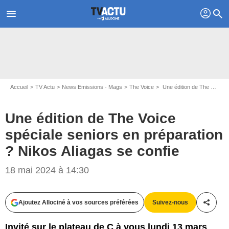
profil
menu
search
Accueil
TV Actu
News Emissions - Mags
The Voice
Une édition de The Voice spéciale seniors en préparation ? Nikos Aliagas se confie
Une édition de The Voice
spéciale seniors en préparation
? Nikos Aliagas se confie
18 mai 2024 à 14:30
Capture d'écran France 5
Ajoutez Allociné à vos sources préférées
Suivez-nous
Partag
Invité sur le plateau de C à vous lundi 13 mars