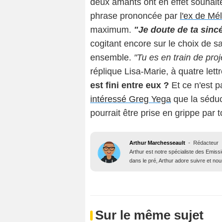
deux amants ont en effet souhaité 
phrase prononcée par
l'ex de M
maximum.
"Je doute de ta sincé
cogitant encore sur le choix de s
ensemble.
"Tu es en train de pro
réplique Lisa-Marie, à quatre lettr
est fini entre eux ?
Et ce n'est 
intéressé Greg Yega
que la séduct
pourrait être prise en grippe par t
Arthur Marchesseault
-
Rédacteur
Arthur est notre spécialiste des Emissi
dans le pré, Arthur adore suivre et nous
Sur le même sujet