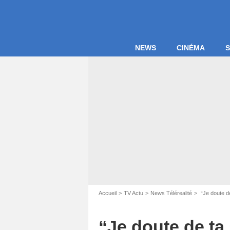
NEWS
CINÉMA
S
Accueil
TV Actu
News Télérealité
“Je doute de
“Je doute de ta 