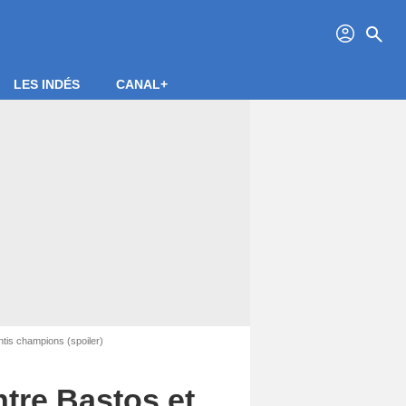
profil
search
LES INDÉS
CANAL+
ntis champions (spoiler)
ntre Bastos et