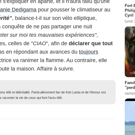
s'expliquer en aparté, et il n'aura fallu qu'une
Fort 
élanie Dedigama
pour pousser le climatiseur au
Phili
Cyril
rité"
, balance-t-il sur son vélo elliptique,
lundi 
a conquête de ne pas partager une nuit
jeter sur moi tes mauvaises expériences"
,
es, celles de "
CIAO
", afin de
déclarer que tout
pas en répondant aux avances du
toujours
rice va ranimer la flamme. Au contraire, elle
oute la maison. Affaire à suivre.
Famil
"perd
ons télé et téléréalité. Particulièrement fan de Koh Lanta et de l'Amour est
samed
 raconter la vie de ceux qui font l'actu télé.