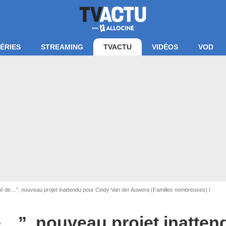
ÉRIES
STREAMING
TVACTU
VIDÉOS
VOD
 d'écran Instagram @vdafamily
é de…”, nouveau projet inattendu pour Cindy Van der Auwera (Familles nombreuses) !
e…”, nouveau projet inatten