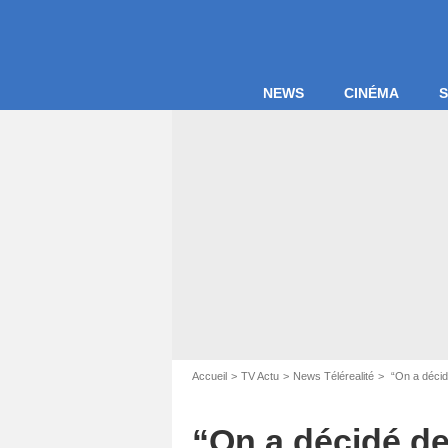
NEWS
CINÉMA
S
Capture
Accueil
TV Actu
News Télérealité
“On a décid
“On a décidé d