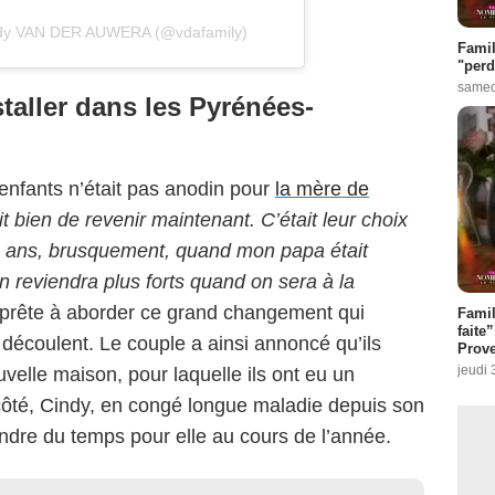
indy VAN DER AUWERA (@vdafamily)
Famil
"perd
samed
staller dans les Pyrénées-
s enfants n’était pas anodin pour
la mère de
 bien de revenir maintenant. C’était leur choix
 20 ans, brusquement, quand mon papa était
on reviendra plus forts quand on sera à la
c prête à aborder ce grand changement qui
Fami
faite
en découlent. Le couple a ainsi annoncé qu’ils
Prove
jeudi 
elle maison, pour laquelle ils ont eu un
côté, Cindy, en congé longue maladie depuis son
ndre du temps pour elle au cours de l’année.