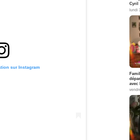
Cyril
lundi 
ation sur Instagram
Famil
dépar
avec 
vendre