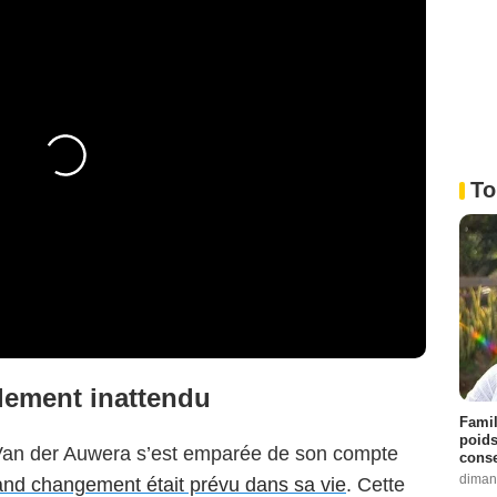
To
lement inattendu
Famil
poids
Van der Auwera s’est emparée de son compte
conse
diman
and changement était prévu dans sa vie
. Cette