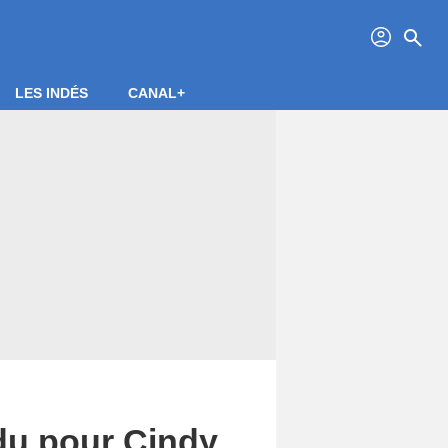
profil
search
LES INDÉS
CANAL+
du pour Cindy