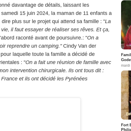
nné davantage de détails, laissant les
ce samedi 15 juin 2024, la maman de 11 enfants a
dire plus sur le projet qui attend sa famille : "
La
la vie, il faut essayer de réaliser ses rêves. Et ça,
 d’abord raconté avant de poursuivre.: "
On a
voir reprendre un camping."
Cindy Van der
pour laquelle toute la famille a décidé de
Famil
Godet
entales : "
On a fait une réunion de famille avec
mardi
n intervention chirurgicale. Ils ont tous dit :
de France et ils ont décidé les Pyrénées
Fort 
Phili