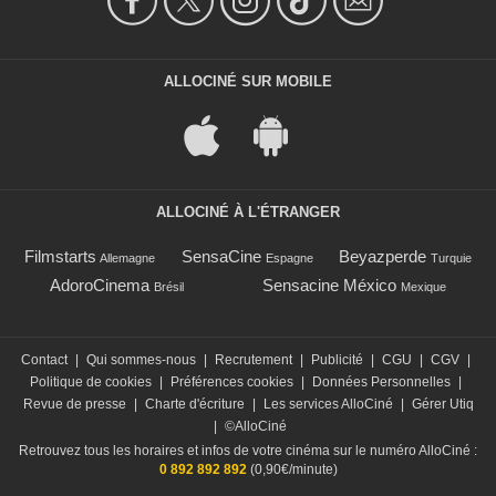
ALLOCINÉ SUR MOBILE
ALLOCINÉ À L'ÉTRANGER
Filmstarts
SensaCine
Beyazperde
Allemagne
Espagne
Turquie
AdoroCinema
Sensacine México
Brésil
Mexique
Contact
|
Qui sommes-nous
|
Recrutement
|
Publicité
|
CGU
|
CGV
|
Politique de cookies
|
Préférences cookies
|
Données Personnelles
|
Revue de presse
|
Charte d'écriture
|
Les services AlloCiné
|
Gérer Utiq
|
©AlloCiné
Retrouvez tous les horaires et infos de votre cinéma sur le numéro AlloCiné :
0 892 892 892
(0,90€/minute)