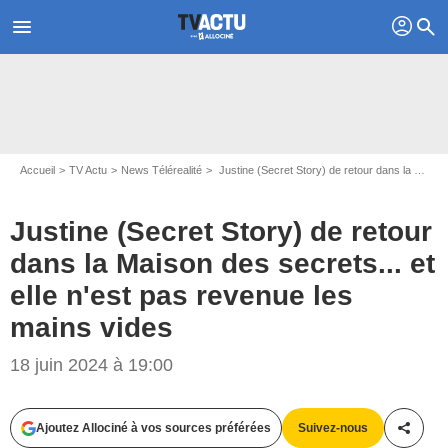
profil
menu
search
Accueil
TV Actu
News Télérealité
Justine (Secret Story) de retour dans la Maison des secrets... et elle n'est pas revenue les mains vides
Justine (Secret Story) de retour
dans la Maison des secrets... et
elle n'est pas revenue les
mains vides
18 juin 2024 à 19:00
Capture d'écran TF1
Ajoutez Allociné à vos sources préférées
Suivez-nous
Partag