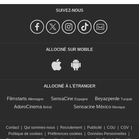
SUIVEZ-NOUS
ALLOCINÉ SUR MOBILE
ALLOCINÉ À L'ÉTRANGER
Filmstarts
SensaCine
Beyazperde
Allemagne
Espagne
Turquie
AdoroCinema
Sensacine México
Brésil
Mexique
Contact
|
Qui sommes-nous
|
Recrutement
|
Publicité
|
CGU
|
CGV
|
Politique de cookies
|
Préférences cookies
|
Données Personnelles
|