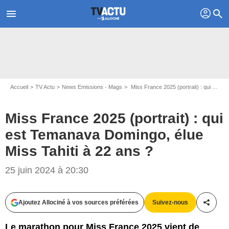
profil
menu
search
Accueil
TV Actu
News Emissions - Mags
Miss France 2025 (portrait) : qui est Temanava Domingo, élue Miss Tahiti à 22 ans ?
Miss France 2025 (portrait) : qui
est Temanava Domingo, élue
Miss Tahiti à 22 ans ?
Instagram @temanavadomingooff
25 juin 2024 à 20:30
Ajoutez Allociné à vos sources préférées
Suivez-nous
Partag
Le marathon pour Miss France 2025 vient de