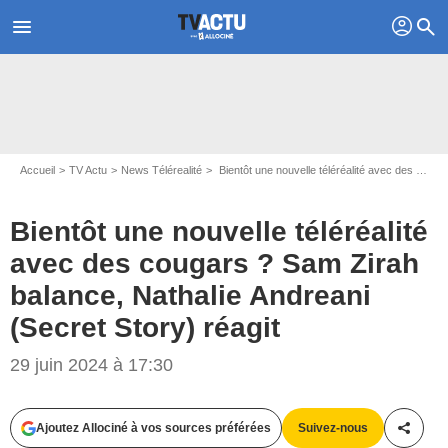
profil
menu
search
Accueil
TV Actu
News Télérealité
Bientôt une nouvelle téléréalité avec des cougars ? Sam Zirah balance, Nathalie Andreani (Secret Story) réagit
Bientôt une nouvelle téléréalité
avec des cougars ? Sam Zirah
balance, Nathalie Andreani
(Secret Story) réagit
Capture d'écran Youtube @samzirah
29 juin 2024 à 17:30
Ajoutez Allociné à vos sources préférées
Suivez-nous
Partag